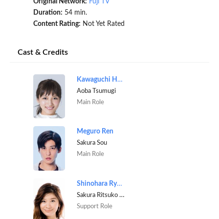
Original Network:
Fuji TV
Duration:
54 min.
Content Rating:
Not Yet Rated
Cast & Credits
Kawaguchi Haruna
Aoba Tsumugi
Main Role
Meguro Ren
Sakura Sou
Main Role
Shinohara Ryoko
Sakura Ritsuko [Sou's mother]
Support Role