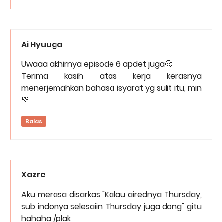
Ai Hyuuga
Uwaaa akhirnya episode 6 apdet juga🥺
Terima kasih atas kerja kerasnya
menerjemahkan bahasa isyarat yg sulit itu, min
💚
Balas
Xazre
Aku merasa disarkas "Kalau airednya Thursday,
sub indonya selesaiin Thursday juga dong" gitu
hahaha /plak