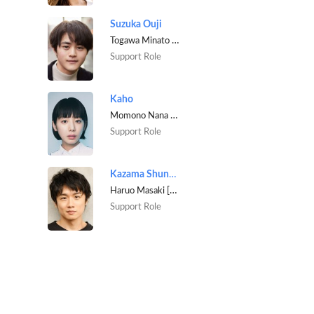
Suzuka Ouji
Togawa Minato [Tsumugi's current boyfriend]
Support Role
Kaho
Momono Nana [Sou's friend]
Support Role
Kazama Shunsuke
Haruo Masaki [Sign language class teacher]
Support Role