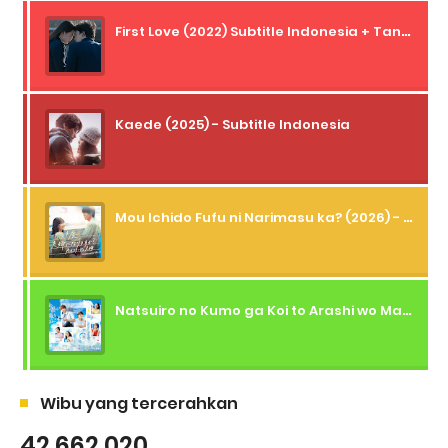
First Love (2022) Subtitle Indonesia + Tanpa Iklan + Streaming + 1080p
Kaede (2025) - Subtitle Indonesia
Mou Ichido Fufu ni Narimasu ka? (2026) - 01 Subtitle Indonesia
Natsuiro no Kumo ga Koi to Arashi wo Makiokosu (2026) - 01 Subtitle Indonesia
Wibu yang tercerahkan
42,662,020