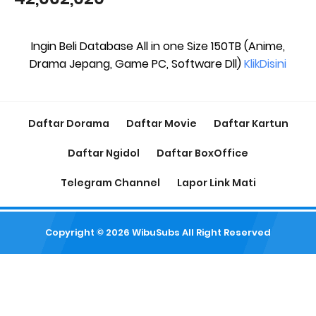
Ingin Beli Database All in one Size 150TB (Anime,
Drama Jepang, Game PC, Software Dll)
KlikDisini
Daftar Dorama
Daftar Movie
Daftar Kartun
Daftar Ngidol
Daftar BoxOffice
Telegram Channel
Lapor Link Mati
Copyright ©
2026
WibuSubs
All Right Reserved