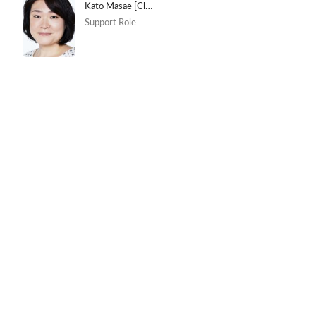
Kato Masae [Clothing store owner]
Support Role