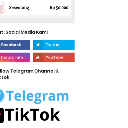
uti Social Media Kami
llow Telegram Channel &
kTok