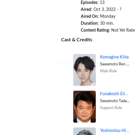
Episodes:
13
Aired:
Oct 3, 2022 - ?
Aired On:
Monday
Duration:
30 min.
Content Rating:
Not Yet Rate
Cast & Credits
Komagine Kiita
Sawamoto Ren [Electrician]
Main Role
Funakoshi Eiichiro
Sawamoto Tadashi [Ren's father]
Support Role
Yoshimitsu Hiroto