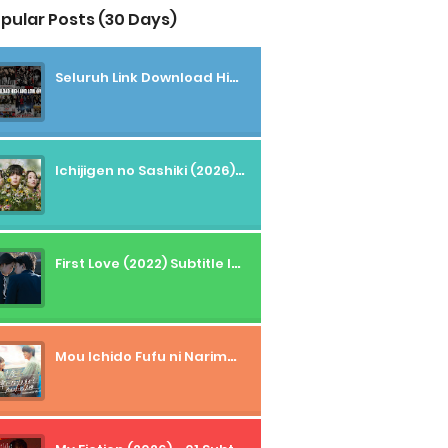
pular Posts (30 Days)
Seluruh Link Download High And Low Subtitle Indonesia
Ichijigen no Sashiki (2026) - 01 Subtitle Indonesia
First Love (2022) Subtitle Indonesia + Tanpa Iklan + Streaming + 1080p
Mou Ichido Fufu ni Narimasu ka? (2026) - 01 Subtitle Indonesia