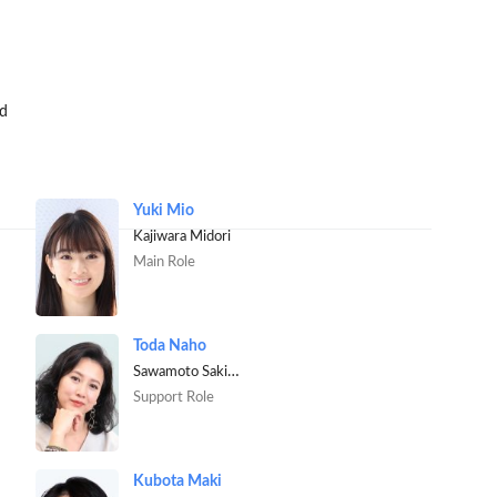
d
Yuki Mio
Kajiwara Midori
Main Role
Toda Naho
Sawamoto Sakiko [Ren's mother]
Support Role
Kubota Maki