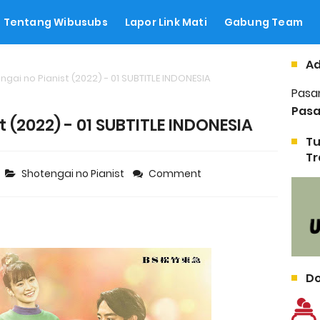
Tentang Wibusubs
Lapor Link Mati
Gabung Team
Ad
ngai no Pianist (2022) - 01 SUBTITLE INDONESIA
Pasa
Pasa
t (2022) - 01 SUBTITLE INDONESIA
Tu
Tr
Shotengai no Pianist
Comment
Do