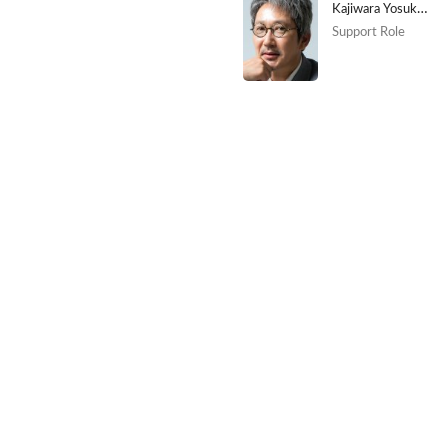
Kajiwara Yosuke [Midori's father]
Support Role