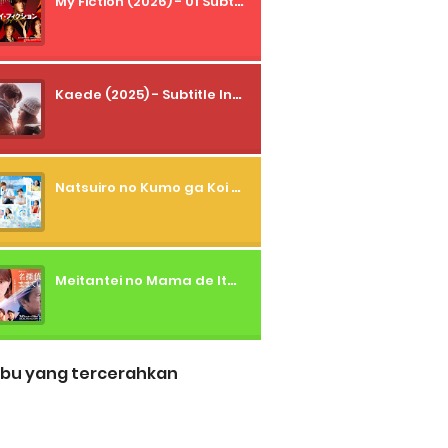
My Fiction (2026) - 01 Subtitle Indonesia
Kaede (2025) - Subtitle Indonesia
Natsuiro no Kumo ga Koi to Arashi wo Makiokosu (2026) - 01 Subtitle Indonesia
Meitantei no Mama de Ite (2026) - 01 Subtitle Indonesia
bu yang tercerahkan