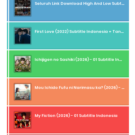
Seluruh Link Download High And Low Subtitle Indonesia
First Love (2022) Subtitle Indonesia + Tanpa Iklan + Streaming + 1080p
Ichijigen no Sashiki (2026) - 01 Subtitle Indonesia
Mou Ichido Fufu ni Narimasu ka? (2026) - 01 Subtitle Indonesia
My Fiction (2026) - 01 Subtitle Indonesia