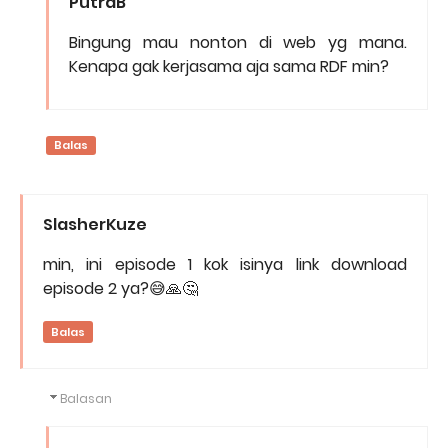
PutraB
Bingung mau nonton di web yg mana.
Kenapa gak kerjasama aja sama RDF min?
Balas
SlasherKuze
min, ini episode 1 kok isinya link download
episode 2 ya?😅🙏🤔
Balas
Balasan