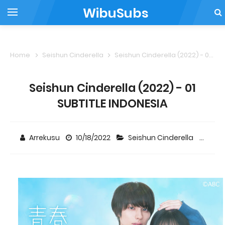
WibuSubs
Home
Seishun Cinderella
Seishun Cinderella (2022) - 01 SUBTITLE INDONESIA
Seishun Cinderella (2022) - 01
SUBTITLE INDONESIA
Arrekusu
10/18/2022
Seishun Cinderella
5 c