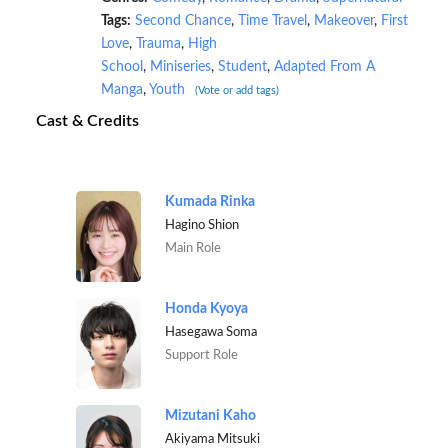
Tags:
Second Chance
,
Time Travel
,
Makeover
,
First
Love
,
Trauma
,
High
School
,
Miniseries
,
Student
,
Adapted From A
Manga
,
Youth
(Vote or add tags)
Cast & Credits
Kumada Rinka
Hagino Shion
Main Role
Honda Kyoya
Hasegawa Soma
Support Role
Mizutani Kaho
Akiyama Mitsuki