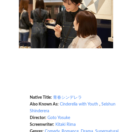
Native Title:
青春シンデレラ
Also Known As:
Cinderella with Youth
,
Seishun
Shinderera
Director:
Goto Yosuke
Screenwriter:
Kitaki Rima
Genres:
Comedy
,
Romance
,
Drama
,
Supernatural