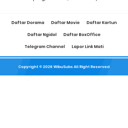
Daftar Dorama
Daftar Movie
Daftar Kartun
Daftar Ngidol
Daftar BoxOffice
Telegram Channel
Lapor Link Mati
Copyright ©
2026
WibuSubs
All Right Reserved