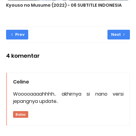
Kyouso no Musume (2022) - 06 SUBTITLE INDONESIA
Prev
Next
4 komentar
Celine
Wooooaaaahhhh.. akhirnya si nano versi
jepangnya update..
Balas