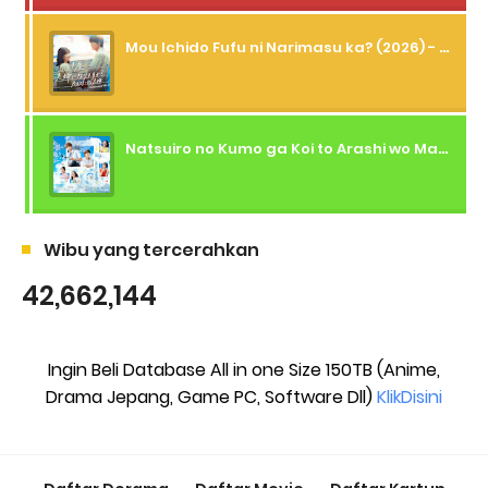
Mou Ichido Fufu ni Narimasu ka? (2026) - 01 Subtitle Indonesia
Natsuiro no Kumo ga Koi to Arashi wo Makiokosu (2026) - 01 Subtitle Indonesia
Wibu yang tercerahkan
42,662,144
Ingin Beli Database All in one Size 150TB (Anime,
Drama Jepang, Game PC, Software Dll)
KlikDisini