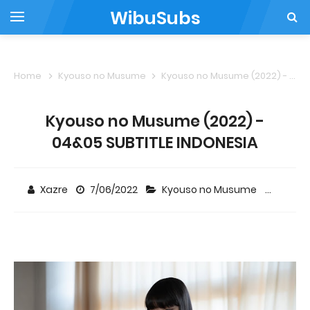
WibuSubs
Home
Kyouso no Musume
Kyouso no Musume (2022) - 04&05 SUBTITLE INDONESIA
Kyouso no Musume (2022) -
04&05 SUBTITLE INDONESIA
Xazre
7/06/2022
Kyouso no Musume
4 co