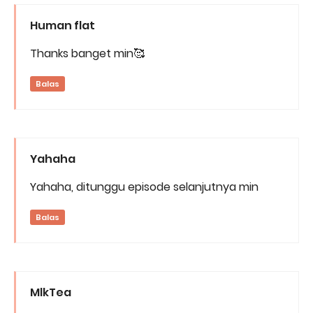
Human flat
Thanks banget min🥰
Balas
Yahaha
Yahaha, ditunggu episode selanjutnya min
Balas
MlkTea