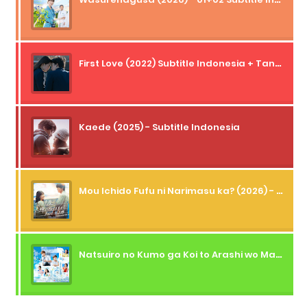
First Love (2022) Subtitle Indonesia + Tanpa Iklan + Streaming + 1080p
Kaede (2025) - Subtitle Indonesia
Mou Ichido Fufu ni Narimasu ka? (2026) - 01 Subtitle Indonesia
Natsuiro no Kumo ga Koi to Arashi wo Makiokosu (2026) - 01 Subtitle Indonesia