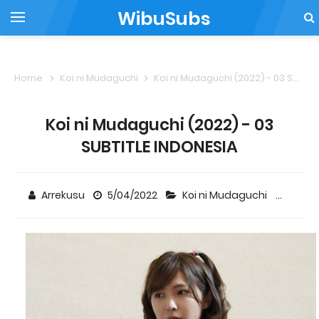
WibuSubs
Home
Koi ni Mudaguchi
Koi ni Mudaguchi (2022) - 03 SUBTITLE INDONESIA
Koi ni Mudaguchi (2022) - 03
SUBTITLE INDONESIA
Arrekusu
5/04/2022
Koi ni Mudaguchi
2 co