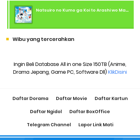
Natsuiro no Kumo ga Koi to Arashi wo Makiokosu (2026) - 01 Subtitle Indonesia
Wibu yang tercerahkan
Ingin Beli Database All in one Size 150TB (Anime,
Drama Jepang, Game PC, Software Dll)
KlikDisini
Daftar Dorama
Daftar Movie
Daftar Kartun
Daftar Ngidol
Daftar BoxOffice
Telegram Channel
Lapor Link Mati