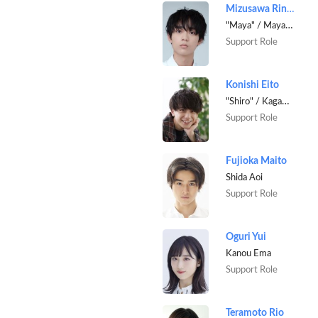
Mizusawa Rintaro
"Maya" / Mayama Shin
Support Role
Konishi Eito
"Shiro" / Kagami Mashiro
Support Role
Fujioka Maito
Shida Aoi
Support Role
Oguri Yui
Kanou Ema
Support Role
Teramoto Rio