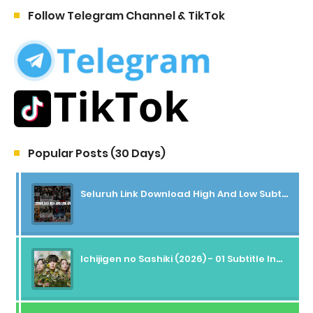
Follow Telegram Channel & TikTok
Popular Posts (30 Days)
Seluruh Link Download High And Low Subtitle Indonesia
Ichijigen no Sashiki (2026) - 01 Subtitle Indonesia