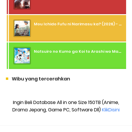
Mou Ichido Fufu ni Narimasu ka? (2026) - 01 Subtitle Indonesia
Natsuiro no Kumo ga Koi to Arashi wo Makiokosu (2026) - 01 Subtitle Indonesia
Wibu yang tercerahkan
Ingin Beli Database All in one Size 150TB (Anime,
Drama Jepang, Game PC, Software Dll)
KlikDisini