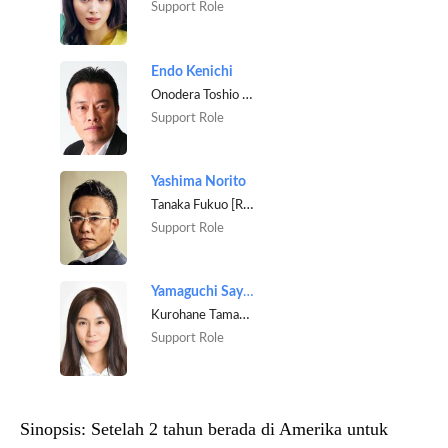
Support Role
Endo Kenichi
Onodera Toshio [Section Chief of Radiation House department]
Support Role
Yashima Norito
Tanaka Fukuo [Radiologist]
Support Role
Yamaguchi Sayaka
Kurohane Tamaki [Radiologist]
Support Role
Sinopsis:
Setelah 2 tahun berada di Amerika untuk 