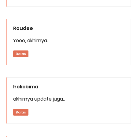
Roudee
Yeee, akhirnya.
Balas
holicbima
akhirnya update juga..
Balas