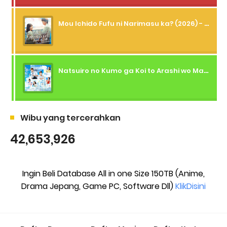
Mou Ichido Fufu ni Narimasu ka? (2026) - 01 Subtitle Indonesia
Natsuiro no Kumo ga Koi to Arashi wo Makiokosu (2026) - 01 Subtitle Indonesia
Wibu yang tercerahkan
42,653,926
Ingin Beli Database All in one Size 150TB (Anime,
Drama Jepang, Game PC, Software Dll)
KlikDisini