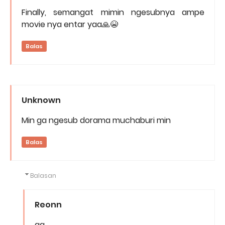
Finally, semangat mimin ngesubnya ampe
movie nya entar yaa🙏😭
Balas
Unknown
Min ga ngesub dorama muchaburi min
Balas
Balasan
Reonn
ga