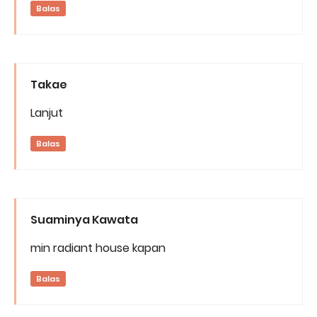
Balas
Takae
Lanjut
Balas
Suaminya Kawata
min radiant house kapan
Balas