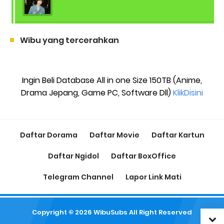
Wibu yang tercerahkan
Ingin Beli Database All in one Size 150TB (Anime,
Drama Jepang, Game PC, Software Dll)
KlikDisini
Daftar Dorama
Daftar Movie
Daftar Kartun
Daftar Ngidol
Daftar BoxOffice
Telegram Channel
Lapor Link Mati
Copyright ©
2026
WibuSubs
All Right Reserved