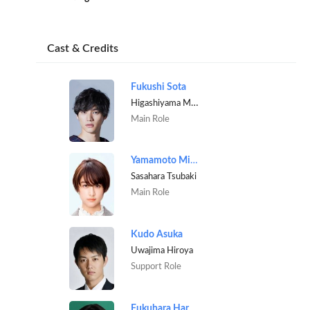
Cast & Credits
Fukushi Sota
Higashiyama Mitsuru
Main Role
Yamamoto Mizuki
Sasahara Tsubaki
Main Role
Kudo Asuka
Uwajima Hiroya
Support Role
Fukuhara Haruka