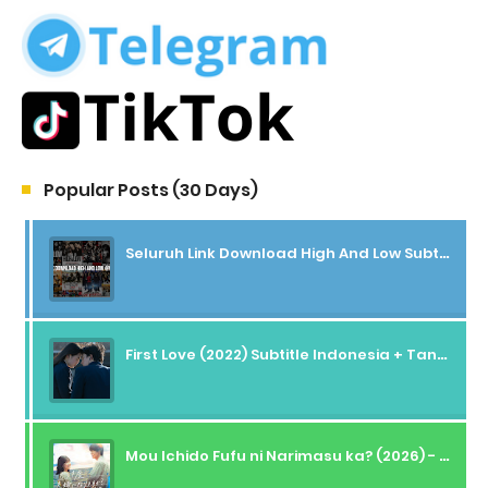
Popular Posts (30 Days)
Seluruh Link Download High And Low Subtitle Indonesia
First Love (2022) Subtitle Indonesia + Tanpa Iklan + Streaming + 1080p
Mou Ichido Fufu ni Narimasu ka? (2026) - 01 Subtitle Indonesia