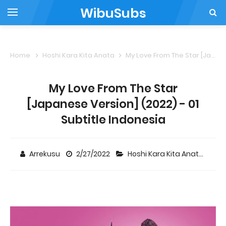
WibuSubs
Home
Hoshi Kara Kita Anata
My Love From The Star [Japanese Version] (2022) - 01 Subtitle Indonesia
My Love From The Star
[Japanese Version] (2022) - 01
Subtitle Indonesia
Arrekusu
2/27/2022
Hoshi Kara Kita Anata
5