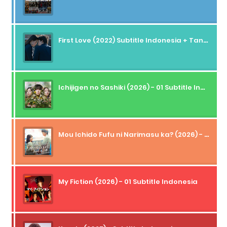
First Love (2022) Subtitle Indonesia + Tanpa Iklan + Streaming + 1080p
Ichijigen no Sashiki (2026) - 01 Subtitle Indonesia
Mou Ichido Fufu ni Narimasu ka? (2026) - 01 Subtitle Indonesia
My Fiction (2026) - 01 Subtitle Indonesia