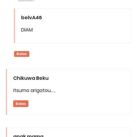
belvA46
DIAM
Balas
Chikuwa Beku
itsumo arigatou.....
Balas
anak mama