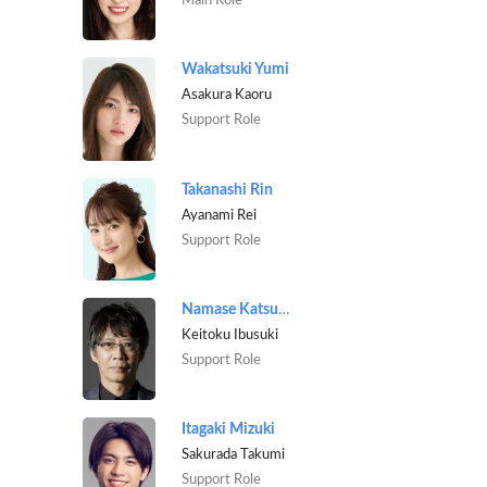
Main Role
Wakatsuki Yumi
Asakura Kaoru
Support Role
Takanashi Rin
Ayanami Rei
Support Role
Namase Katsuhisa
Keitoku Ibusuki
Support Role
Itagaki Mizuki
Sakurada Takumi
Support Role