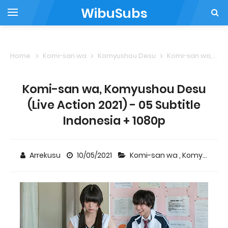
WibuSubs
Home
Komi-san wa
Komyushou Desu
Komi-san wa, Komyushou Desu (Live Action 2021) - 05 Subtitle Indonesia + 1080p
Komi-san wa, Komyushou Desu
(Live Action 2021) - 05 Subtitle
Indonesia + 1080p
Arrekusu
10/05/2021
Komi-san wa
,
Komyushou Desu