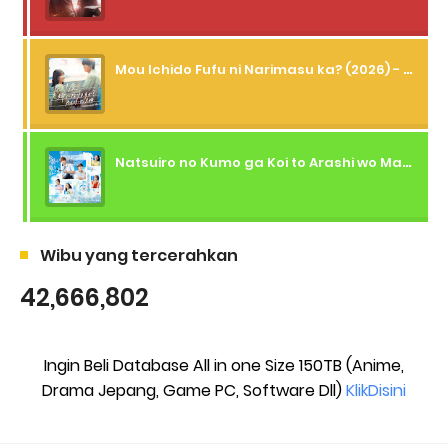
Mou Ichido Fufu ni Narimasu ka? (2026) - 01 Subtitle Indonesia
Natsuiro no Kumo ga Koi to Arashi wo Makiokosu (2026) - 01 Subtitle Indonesia
Wibu yang tercerahkan
42,666,802
Ingin Beli Database All in one Size 150TB (Anime,
Drama Jepang, Game PC, Software Dll)
KlikDisini