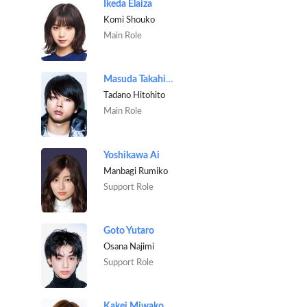
Ikeda Elaiza
Komi Shouko
Main Role
Masuda Takahisa
Tadano Hitohito
Main Role
Yoshikawa Ai
Manbagi Rumiko
Support Role
Goto Yutaro
Osana Najimi
Support Role
Kakei Miwako