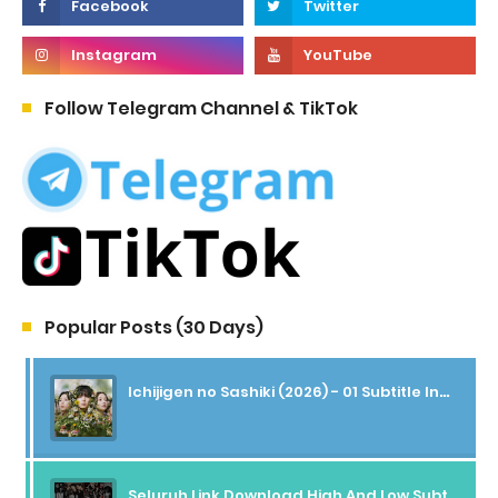
Follow Telegram Channel & TikTok
Popular Posts (30 Days)
Ichijigen no Sashiki (2026) - 01 Subtitle Indonesia
Seluruh Link Download High And Low Subtitle Indonesia