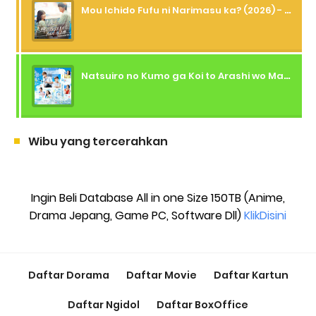
Mou Ichido Fufu ni Narimasu ka? (2026) - 01 Subtitle Indonesia
Natsuiro no Kumo ga Koi to Arashi wo Makiokosu (2026) - 01 Subtitle Indonesia
Wibu yang tercerahkan
Ingin Beli Database All in one Size 150TB (Anime,
Drama Jepang, Game PC, Software Dll)
KlikDisini
Daftar Dorama
Daftar Movie
Daftar Kartun
Daftar Ngidol
Daftar BoxOffice