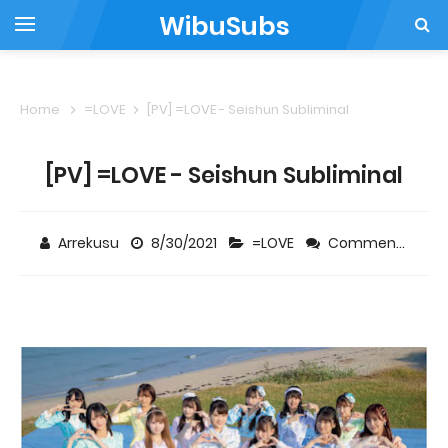
WibuSubs
Home
=LOVE
[PV] =LOVE - Seishun Subliminal
[PV] =LOVE - Seishun Subliminal
Arrekusu
8/30/2021
=LOVE
Comment