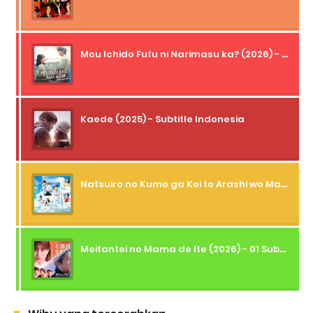
Mou Ichido Fufu ni Narimasu ka? (2026) - 01 Subtitle Indonesia
Kaede (2025) - Subtitle Indonesia
Natsuiro no Kumo ga Koi to Arashi wo Makiokosu (2026) - 01 Subtitle Indonesia
Meitantei no Mama de Ite (2026) - 01 Subtitle Indonesia