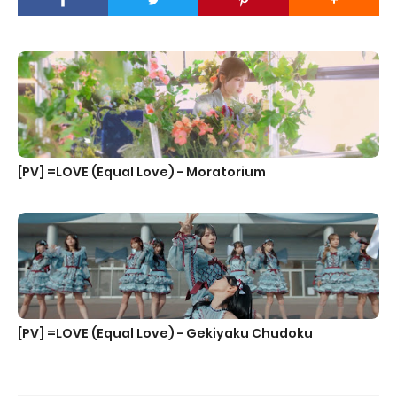
[PV] =LOVE (Equal Love) - Moratorium
[PV] =LOVE (Equal Love) - Gekiyaku Chudoku