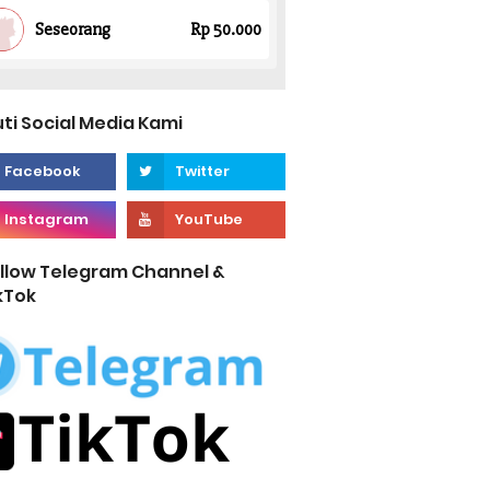
uti Social Media Kami
llow Telegram Channel &
kTok