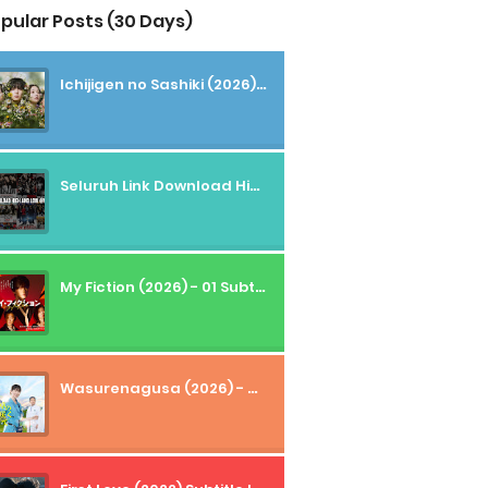
pular Posts (30 Days)
Ichijigen no Sashiki (2026) - 01 Subtitle Indonesia
Seluruh Link Download High And Low Subtitle Indonesia
My Fiction (2026) - 01 Subtitle Indonesia
Wasurenagusa (2026) - 01+02 Subtitle Indonesia