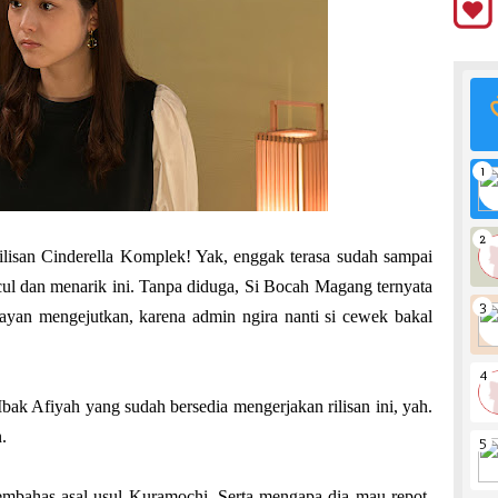
lisan Cinderella Komplek! Yak, enggak terasa sudah sampai
ucul dan menarik ini. Tanpa diduga, Si Bocah Magang ternyata
ayan mengejutkan, karena admin ngira nanti si cewek bakal
ak Afiyah yang sudah bersedia mengerjakan rilisan ini, yah.
.
l membahas asal usul Kuramochi. Serta mengapa dia mau repot-