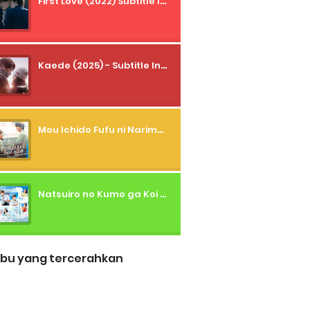
First Love (2022) Subtitle Indonesia + Tanpa Iklan + Streaming + 1080p
Kaede (2025) - Subtitle Indonesia
Mou Ichido Fufu ni Narimasu ka? (2026) - 01 Subtitle Indonesia
Natsuiro no Kumo ga Koi to Arashi wo Makiokosu (2026) - 01 Subtitle Indonesia
bu yang tercerahkan