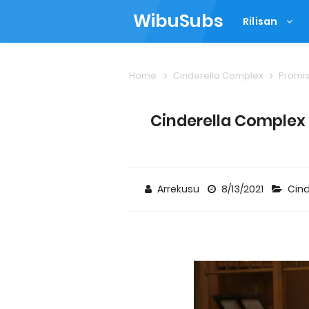
WibuSubs
Rilisan
Home
Cinderella Complex
Promis
Cinderella Complex 
Arrekusu
8/13/2021
Cin