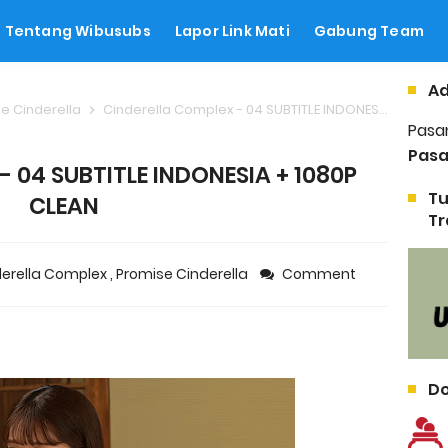
Tentang Wibusubs
Lapor Link Mati
Gabung Team
Ad
e Cinderella
Cinderella Complex - 04 SUBTITLE INDONESIA + 1080P CLEAN
Pasa
Pasa
- 04 SUBTITLE INDONESIA + 1080P
Tu
CLEAN
Tr
derella Complex
,
Promise Cinderella
Comment
Do