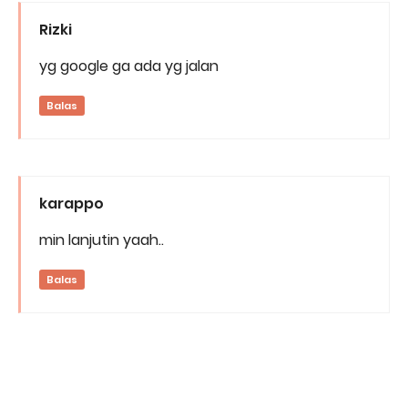
Rizki
yg google ga ada yg jalan
Balas
karappo
min lanjutin yaah..
Balas