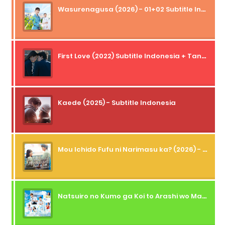
Wasurenagusa (2026) - 01+02 Subtitle Indonesia
First Love (2022) Subtitle Indonesia + Tanpa Iklan + Streaming + 1080p
Kaede (2025) - Subtitle Indonesia
Mou Ichido Fufu ni Narimasu ka? (2026) - 01 Subtitle Indonesia
Natsuiro no Kumo ga Koi to Arashi wo Makiokosu (2026) - 01 Subtitle Indonesia