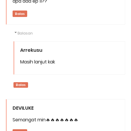
apa ada ep 11??
Balas
Balasan
Arrekusu
Masih lanjut kak
Balas
DEVILUKE
Semangat min🔥🔥🔥🔥🔥🔥🔥