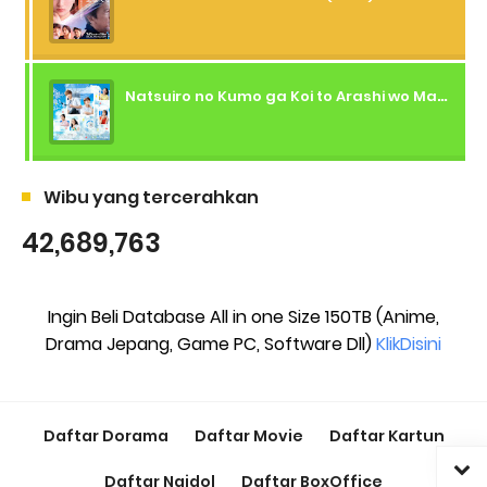
Natsuiro no Kumo ga Koi to Arashi wo Makiokosu (2026) - 01 Subtitle Indonesia
Wibu yang tercerahkan
42,689,763
Ingin Beli Database All in one Size 150TB (Anime,
Drama Jepang, Game PC, Software Dll)
KlikDisini
Daftar Dorama
Daftar Movie
Daftar Kartun
Daftar Ngidol
Daftar BoxOffice