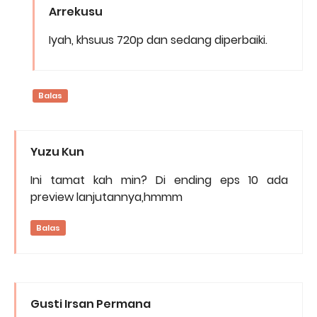
Arrekusu
Iyah, khsuus 720p dan sedang diperbaiki.
Balas
Yuzu Kun
Ini tamat kah min? Di ending eps 10 ada
preview lanjutannya,hmmm
Balas
Gusti Irsan Permana