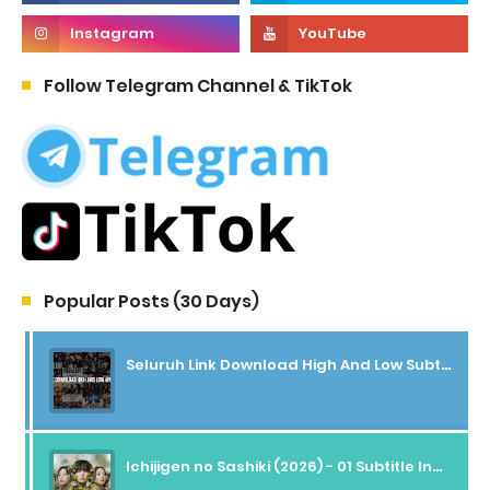
Follow Telegram Channel & TikTok
Popular Posts (30 Days)
Seluruh Link Download High And Low Subtitle Indonesia
Ichijigen no Sashiki (2026) - 01 Subtitle Indonesia