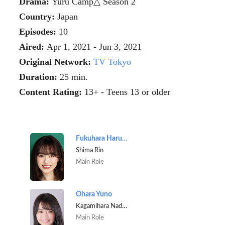
Drama:
Yuru Camp△ Season 2
Country:
Japan
Episodes:
10
Aired:
Apr 1, 2021 - Jun 3, 2021
Original Network:
TV Tokyo
Duration:
25 min.
Content Rating:
13+ - Teens 13 or older
Fukuhara Haruka
Shima Rin
Main Role
Ohara Yuno
Kagamihara Nadeshiko
Main Role