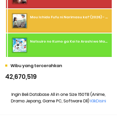
Mou Ichido Fufu ni Narimasu ka? (2026) - 01 Subtitle Indonesia
Natsuiro no Kumo ga Koi to Arashi wo Makiokosu (2026) - 01 Subtitle Indonesia
Wibu yang tercerahkan
42,670,519
Ingin Beli Database All in one Size 150TB (Anime,
Drama Jepang, Game PC, Software Dll)
KlikDisini