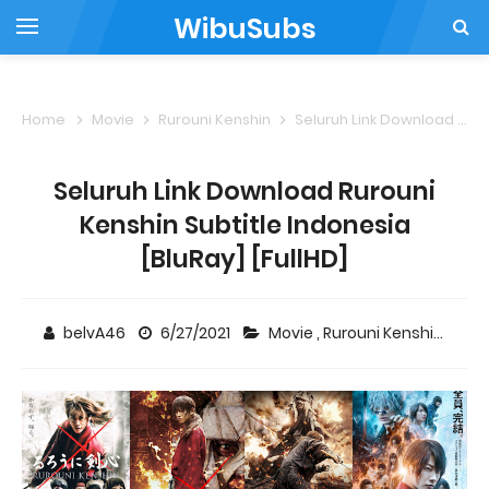
WibuSubs
Home
Movie
Rurouni Kenshin
Seluruh Link Download Rurouni Kenshin Subtitle Indonesia [BluRay] [FullHD]
Seluruh Link Download Rurouni
Kenshin Subtitle Indonesia
[BluRay] [FullHD]
belvA46
6/27/2021
Movie
,
Rurouni Kenshin