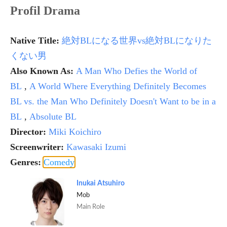
Profil Drama
Native Title:
絶対BLになる世界vs絶対BLになりた
くない男
Also Known As:
A Man Who Defies the World of
BL
,
A World Where Everything Definitely Becomes
BL vs. the Man Who Definitely Doesn't Want to be in a
BL
,
Absolute BL
Director:
Miki Koichiro
Screenwriter:
Kawasaki Izumi
Genres:
Comedy
Inukai Atsuhiro
Mob
Main Role