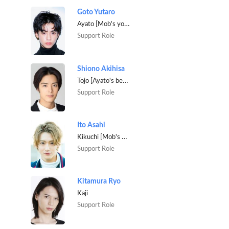
Goto Yutaro
Ayato [Mob's younger brother]
Support Role
Shiono Akihisa
Tojo [Ayato's best friend]
Support Role
Ito Asahi
Kikuchi [Mob's classmate]
Support Role
Kitamura Ryo
Kaji
Support Role