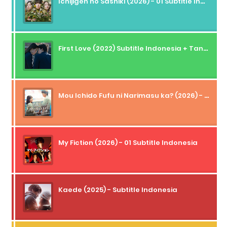
Ichijigen no Sashiki (2026) - 01 Subtitle Indonesia
First Love (2022) Subtitle Indonesia + Tanpa Iklan + Streaming + 1080p
Mou Ichido Fufu ni Narimasu ka? (2026) - 01 Subtitle Indonesia
My Fiction (2026) - 01 Subtitle Indonesia
Kaede (2025) - Subtitle Indonesia