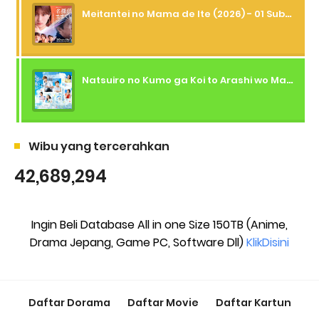
Meitantei no Mama de Ite (2026) - 01 Subtitle Indonesia
Natsuiro no Kumo ga Koi to Arashi wo Makiokosu (2026) - 01 Subtitle Indonesia
Wibu yang tercerahkan
42,689,294
Ingin Beli Database All in one Size 150TB (Anime,
Drama Jepang, Game PC, Software Dll)
KlikDisini
Daftar Dorama
Daftar Movie
Daftar Kartun