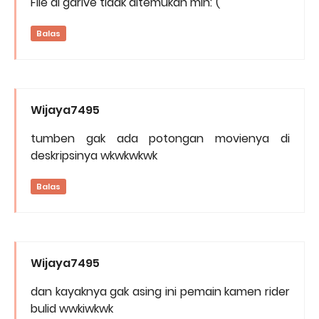
File di gdrive tidak ditemukan min:"(
Balas
Wijaya7495
tumben gak ada potongan movienya di
deskripsinya wkwkwkwk
Balas
Wijaya7495
dan kayaknya gak asing ini pemain kamen rider
bulid wwkiwkwk