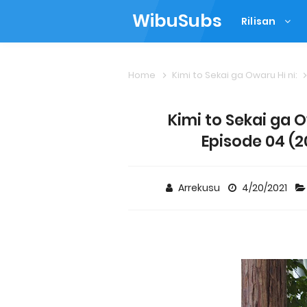
WibuSubs
Rilisan
Home
Kimi to Sekai ga Owaru Hi ni:
Kimi to Sekai ga 
Episode 04 (2
Arrekusu
4/20/2021