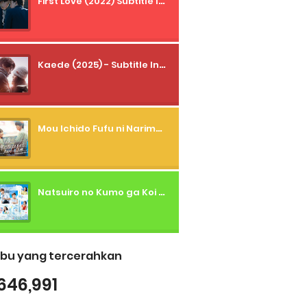
First Love (2022) Subtitle Indonesia + Tanpa Iklan + Streaming + 1080p
Kaede (2025) - Subtitle Indonesia
Mou Ichido Fufu ni Narimasu ka? (2026) - 01 Subtitle Indonesia
Natsuiro no Kumo ga Koi to Arashi wo Makiokosu (2026) - 01 Subtitle Indonesia
bu yang tercerahkan
646,991