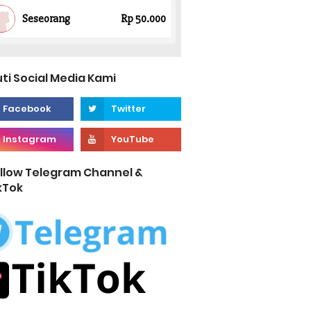
uti Social Media Kami
llow Telegram Channel &
kTok