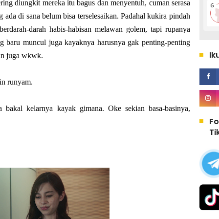
ering diungkit mereka itu bagus dan menyentuh, cuman serasa
ng ada di sana belum bisa terselesaikan. Padahal kukira pindah
erdarah-darah habis-habisan melawan golem, tapi rupanya
ng baru muncul juga kayaknya harusnya gak penting-penting
Ik
ain juga wkwk.
kin runyam.
a bakal kelarnya kayak gimana. Oke sekian basa-basinya,
Fo
Ti