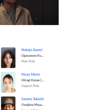
Nakajo Ayami
Ogasawara Kurumi
Main Role
Iitoyo Marie
Hiiragi Kanae [3rd year college student]
Support Role
Sasano Takashi
Uwajima Masaomi [Novelist]