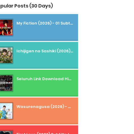
pular Posts (30 Days)
My Fiction (2026) - 01 Subtitle Indonesia
Ichijigen no Sashiki (2026) - 01 Subtitle Indonesia
Seluruh Link Download High And Low Subtitle Indonesia
Wasurenagusa (2026) - 01+02 Subtitle Indonesia