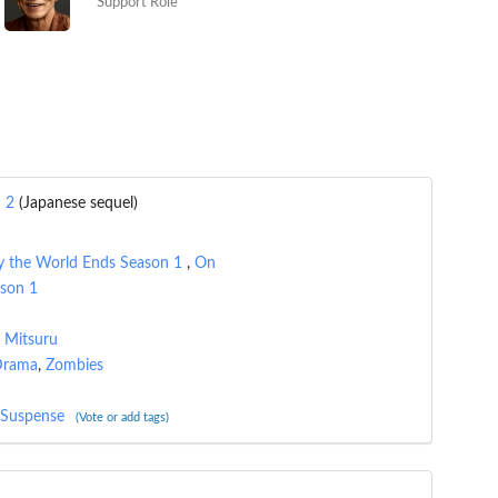
Support Role
n 2
(Japanese sequel)
y the World Ends Season 1
,
On
ason 1
 Mitsuru
Drama
,
Zombies
Suspense
(Vote or add tags)