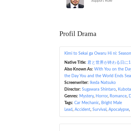
Support Role
Profil Drama
Kimi to Sekai ga Owaru Hi ni: Seaso
Native Title:
君と世界が終わる日に1
Also Known As:
With You on the Da
the Day You and the World Ends Se
Screenwriter:
Ikeda Natsuko
Director:
Sugawara Shintaro
,
Kubota
Genres:
Mystery
,
Horror
,
Romance
,
Tags:
Car Mechanic
,
Bright Male
Lead
,
Accident
,
Survival
,
Apocalypse
,