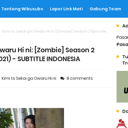
Tentang Wibusubs
Lapor Link Mati
Gabung Team
Ad
Kimi to Sekai ga Owaru Hi ni: [Zombie] Season 2 Episode 04 (2021) - SUBTITLE INDONESIA
Pasa
Pasa
Owaru Hi ni: [Zombie] Season 2
Tu
021) - SUBTITLE INDONESIA
Tr
Kimi to Sekai ga Owaru Hi ni:
8 comments
Do