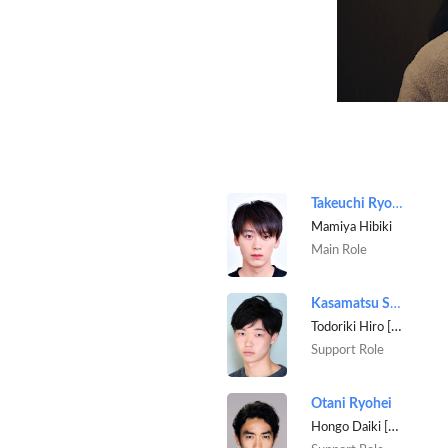
Takeuchi Ryoma
Mamiya Hibiki
Main Role
Kasamatsu Sho
Todoriki Hiro [Police officer]
Support Role
Otani Ryohei
Hongo Daiki [Police officer]