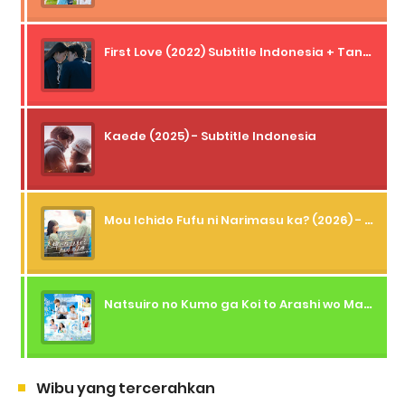
First Love (2022) Subtitle Indonesia + Tanpa Iklan + Streaming + 1080p
Kaede (2025) - Subtitle Indonesia
Mou Ichido Fufu ni Narimasu ka? (2026) - 01 Subtitle Indonesia
Natsuiro no Kumo ga Koi to Arashi wo Makiokosu (2026) - 01 Subtitle Indonesia
Wibu yang tercerahkan