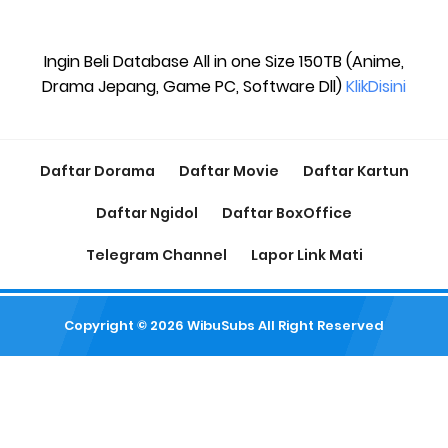
Ingin Beli Database All in one Size 150TB (Anime,
Drama Jepang, Game PC, Software Dll)
KlikDisini
Daftar Dorama
Daftar Movie
Daftar Kartun
Daftar Ngidol
Daftar BoxOffice
Telegram Channel
Lapor Link Mati
Copyright ©
2026
WibuSubs
All Right Reserved