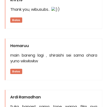
Thank you, wibusubs..
)
Balas
Homaruu
main bareng lagi , shiraishi sei sama ohara
yuno wkwkwkw
Balas
Ardi Ramadhan
Suka banget sama tone warna film nya