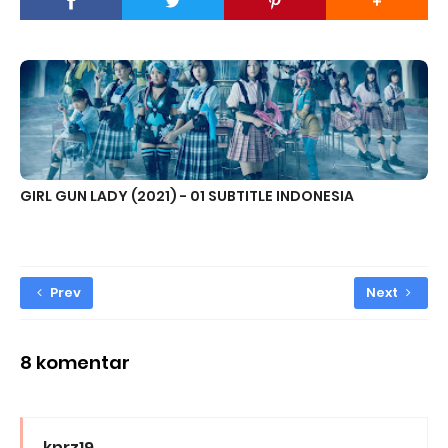
GIRL GUN LADY (2021) - 01 SUBTITLE INDONESIA
Prev
Next
8 komentar
knrz19