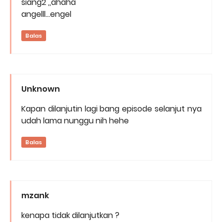
siang2 ,,ahaha
angelll...engel
Balas
Unknown
Kapan dilanjutin lagi bang episode selanjut nya
udah lama nunggu nih hehe
Balas
mzank
kenapa tidak dilanjutkan ?