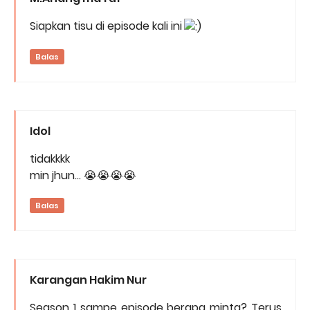
Siapkan tisu di episode kali ini
Balas
Idol
tidakkkk
min jhun... 😭😭😭😭
Balas
Karangan Hakim Nur
Season 1 sampe episode berapa minta? Terus