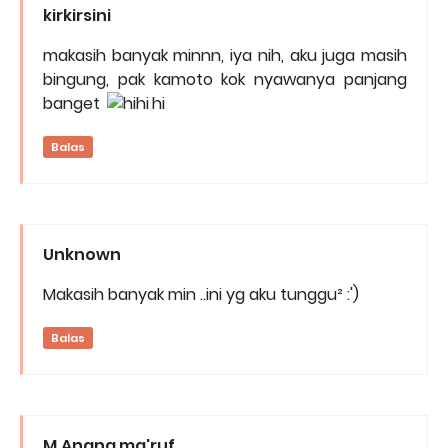
kirkirsini
makasih banyak minnn, iya nih, aku juga masih
bingung, pak kamoto kok nyawanya panjang
banget
hi
Balas
Unknown
Makasih banyak min ..ini yg aku tunggu² :')
Balas
M.Anang ma'ruf