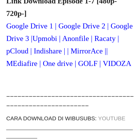
Link Download Episode 1-7 [480p-
720p-]
Google Drive 1 | Google Drive 2 | Google
Drive 3 |Upmob
i | Anonfile | Racaty |
pCloud | Indishare | | MirrorAce ||
MEdiafire | One drive | GOLF | VIDOZA
__________________________________
______________________
CARA DOWNLOAD DI WIBUSUBS:
YOUTUBE
_____________________________________________
___________