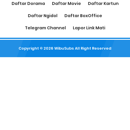
Daftar Dorama
Daftar Movie
Daftar Kartun
Daftar Ngidol
Daftar BoxOffice
Telegram Channel
Lapor Link Mati
Copyright ©
2026
WibuSubs
All Right Reserved