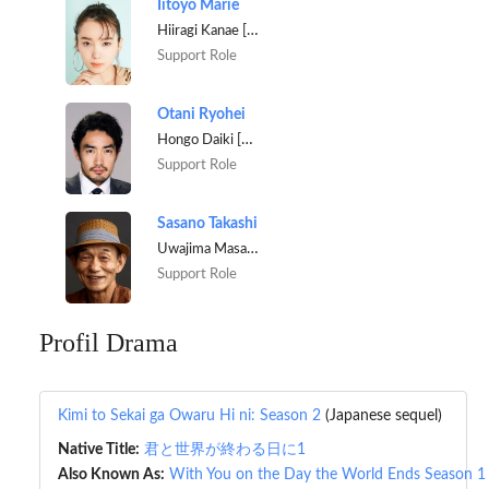
Iitoyo Marie
Hiiragi Kanae [3rd year college student]
Support Role
Otani Ryohei
Hongo Daiki [Police officer]
Support Role
Sasano Takashi
Uwajima Masaomi [Novelist]
Support Role
Profil Drama
Kimi to Sekai ga Owaru Hi ni: Season 2
(Japanese sequel)
Native Title:
君と世界が終わる日に1
Also Known As:
With You on the Day the World Ends Season 1