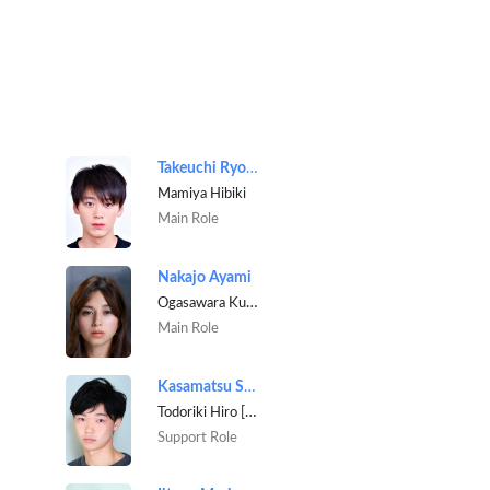
Takeuchi Ryoma
Mamiya Hibiki
Main Role
Nakajo Ayami
Ogasawara Kurumi
Main Role
Kasamatsu Sho
Todoriki Hiro [Police officer]
Support Role