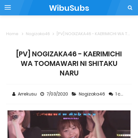
WibuSubs
Home
Nogizaka46
[PV] NOGIZAKA46 - KAERIMICHI WA TOOMAWARI NI SHITAKU NARU
[PV] NOGIZAKA46 - KAERIMICHI
WA TOOMAWARI NI SHITAKU
NARU
Arrekusu
7/03/2020
Nogizaka46
1 comment