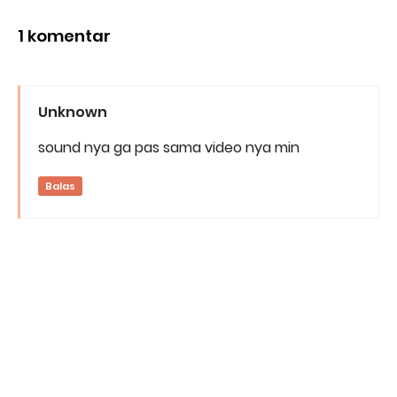
1 komentar
Unknown
sound nya ga pas sama video nya min
Balas