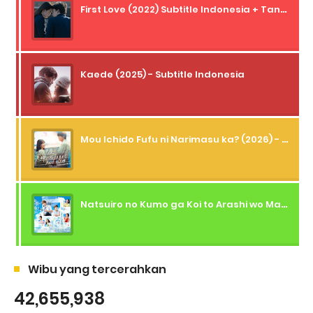
First Love (2022) Subtitle Indonesia + Tanpa Iklan + Streaming + 1080p
Kaede (2025) - Subtitle Indonesia
Mou Ichido Fufu ni Narimasu ka? (2026) - 01 Subtitle Indonesia
Natsuiro no Kumo ga Koi to Arashi wo Makiokosu (2026) - 01 Subtitle Indonesia
Wibu yang tercerahkan
42,655,938