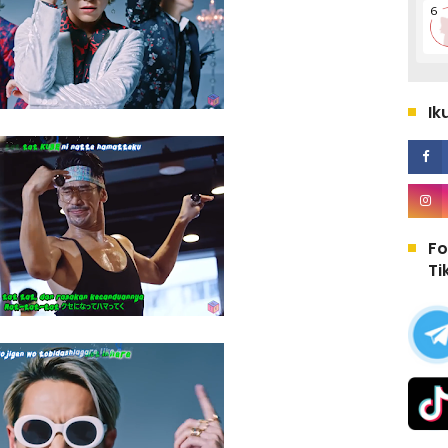
Ik
Fo
Ti