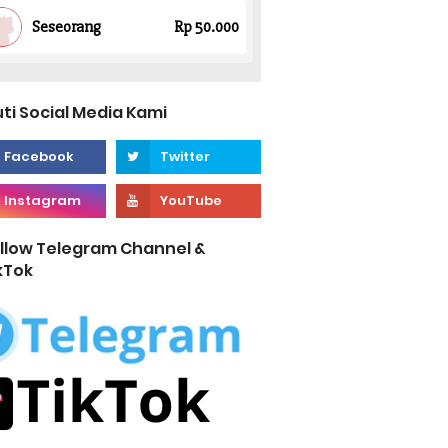
uti Social Media Kami
llow Telegram Channel &
kTok