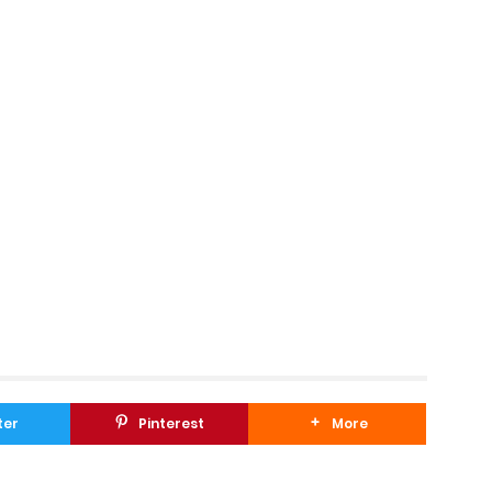
ter
Pinterest
More