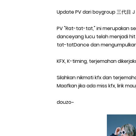
Update PV dari boygroup 三代目 J So
PV "Rat-tat-tat," ini merupakan 
danceyang lucu telah menjadi hit v
tat-tatDance dan mengumpulkan le
KFX, K-timing, terjemahan dikerja
Silahkan nikmati kfx dan terjemah
Maafkan jika ada miss kfx, lirik ma
douzo~