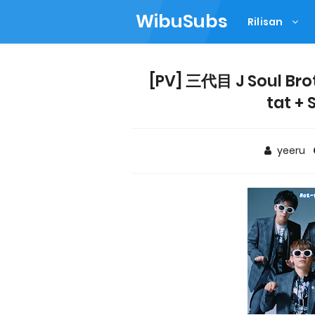
WibuSubs
Rilisan
[PV] 三代目 J Soul Brot
tat + 
yeeru