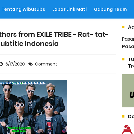
Tentang Wibusubs
Lapor Link Mati
Gabung Team
Ad
hers from EXILE TRIBE - Rat- tat-
Pasa
Subtitle Indonesia
Pasa
Tu
6/17/2020
Comment
Tr
Do