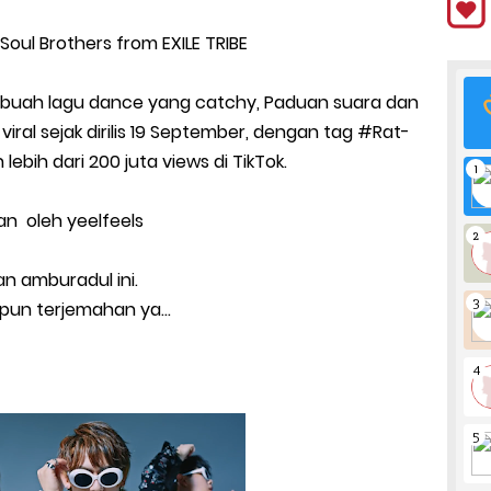
ul Brothers from EXILE TRIBE
sebuah lagu dance yang catchy, Paduan suara dan
iral sejak dirilis 19 September, dengan tag #Rat-
bih dari 200 juta views di TikTok.
kan oleh yeelfeels
an amburadul ini.
upun terjemahan ya...