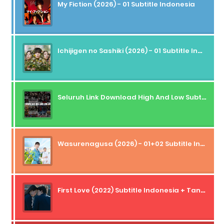
My Fiction (2026) - 01 Subtitle Indonesia
Ichijigen no Sashiki (2026) - 01 Subtitle Indonesia
Seluruh Link Download High And Low Subtitle Indonesia
Wasurenagusa (2026) - 01+02 Subtitle Indonesia
First Love (2022) Subtitle Indonesia + Tanpa Iklan + Streaming + 1080p