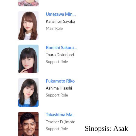
Umezawa Minami
Kanamori Sayaka
Main Role
Konishi Sakurako
Touro Dotonbori
Support Role
Fukumoto Riko
Ashima Hisashi
Support Role
Takashima Masahiro
Teacher Fujimoto
Sinopsis:
Asak
Support Role