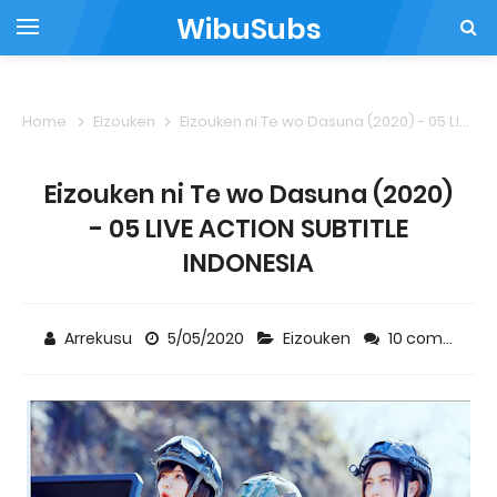
WibuSubs
Home
Eizouken
Eizouken ni Te wo Dasuna (2020) - 05 LIVE ACTION SUBTITLE INDONESIA
Eizouken ni Te wo Dasuna (2020)
- 05 LIVE ACTION SUBTITLE
INDONESIA
Arrekusu
5/05/2020
Eizouken
10 comments