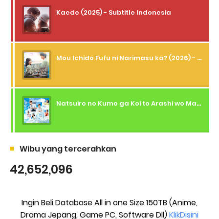
Kaede (2025) - Subtitle Indonesia
Mou Ichido Fufu ni Narimasu ka? (2026) - 01 Subtitle Indonesia
Natsuiro no Kumo ga Koi to Arashi wo Makiokosu (2026) - 01 Subtitle Indonesia
Wibu yang tercerahkan
42,652,096
Ingin Beli Database All in one Size 150TB (Anime,
Drama Jepang, Game PC, Software Dll)
KlikDisini