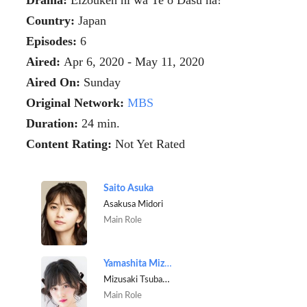
Drama:
Eizouken ni wa Te o Dasu na!
Country:
Japan
Episodes:
6
Aired:
Apr 6, 2020 - May 11, 2020
Aired On:
Sunday
Original Network:
MBS
Duration:
24 min.
Content Rating:
Not Yet Rated
Saito Asuka
Asakusa Midori
Main Role
Yamashita Mizuki
Mizusaki Tsubame
Main Role