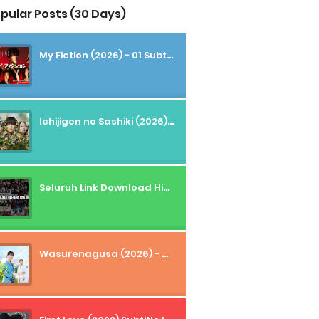
pular Posts (30 Days)
My Fiction (2026) - 01 Subtitle Indonesia
Ichijigen no Sashiki (2026) - 01 Subtitle Indonesia
Seluruh Link Download High And Low Subtitle Indonesia
Wasurenagusa (2026) - 01+02 Subtitle Indonesia