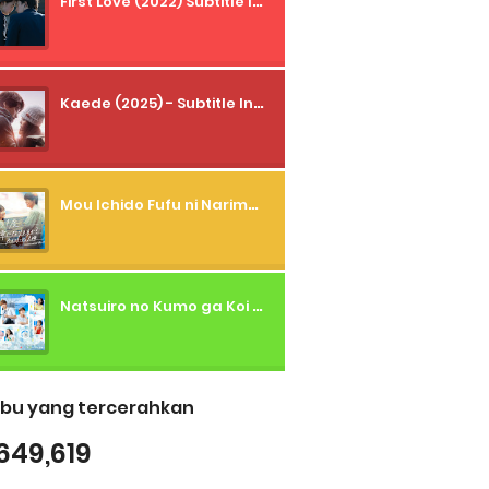
First Love (2022) Subtitle Indonesia + Tanpa Iklan + Streaming + 1080p
Kaede (2025) - Subtitle Indonesia
Mou Ichido Fufu ni Narimasu ka? (2026) - 01 Subtitle Indonesia
Natsuiro no Kumo ga Koi to Arashi wo Makiokosu (2026) - 01 Subtitle Indonesia
bu yang tercerahkan
649,619