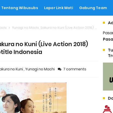
Tentang Wibusubs
Lapor Link Mati
Gabung Team
Ad
achi
Yunagi no Machi, Sakura no Kuni (Live Action 2018) Subtitle Indonesia
Pasa
Pasa
kura no Kuni (Live Action 2018)
Tu
title Indonesia
Tr
akura no Kuni
,
Yunagi no Machi
7 comments
Do