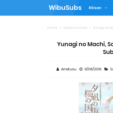
WibuSubs
Rilisan
Home
Sakura no Kuni
Yunagi no M
Yunagi no Machi, Sa
Sub
Arrekusu
9/08/2019
S