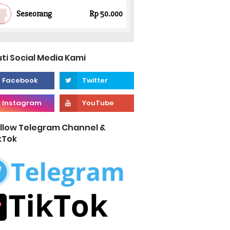
uti Social Media Kami
llow Telegram Channel &
kTok