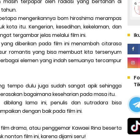
masih terpapar oleh radiasi yang bertahan di
 tahun.
kan betapa mengerikannya bom hiroshima merampas
k kota itu. Kengerian, kesedihan, kekelaman, dan
Ik
gat tergambar jelas melalui film ini.
 yang diberikan pada film ini menambah citarasa
nsur romantis yang bisa membuat kita tersenyum
an berbagai elemen yang indah semuanya tercampur
Fo
Ti
g tempo dulu juga sudah sangat apik sehingga
rasakan bagaimana keseharian pada masa itu.
dibilang lama ini, penulis dan sutradara bisa
paikan dengan baik pada film ini.
 film drama, atau penggemar Kawaei Rina beserta
 nonton film ini, karena dijami seru!