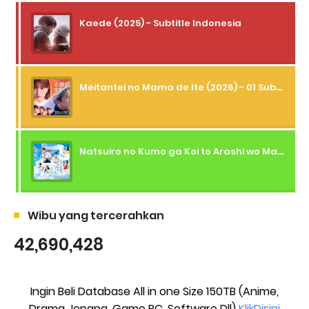
Kaede (2025) - Subtitle Indonesia
Meitantei no Mama de Ite (2026) - 01 Subtitle Indonesia
Natsuiro no Kumo ga Koi to Arashi wo Makiokosu (2026) - 01 Subtitle Indonesia
Wibu yang tercerahkan
42,690,428
Ingin Beli Database All in one Size 150TB (Anime,
Drama Jepang, Game PC, Software Dll)
KlikDisini