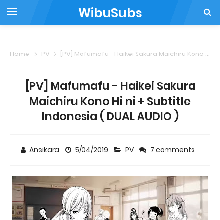
WibuSubs
Home
PV
[PV] Mafumafu - Haikei Sakura Maichiru Kono Hi ni + Subtitle Indonesia ( DUAL AUDIO )
[PV] Mafumafu - Haikei Sakura
Maichiru Kono Hi ni + Subtitle
Indonesia ( DUAL AUDIO )
Ansikara
5/04/2019
PV
7 comments