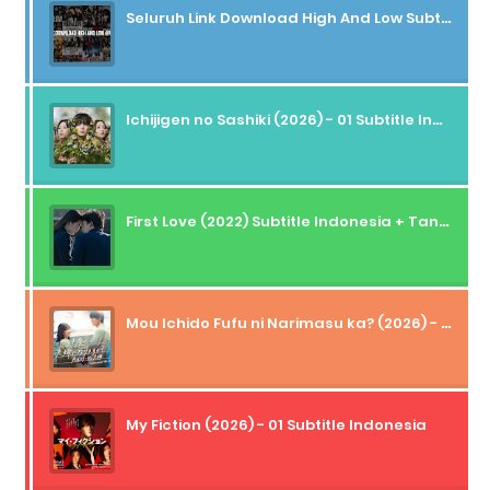
Seluruh Link Download High And Low Subtitle Indonesia
Ichijigen no Sashiki (2026) - 01 Subtitle Indonesia
First Love (2022) Subtitle Indonesia + Tanpa Iklan + Streaming + 1080p
Mou Ichido Fufu ni Narimasu ka? (2026) - 01 Subtitle Indonesia
My Fiction (2026) - 01 Subtitle Indonesia