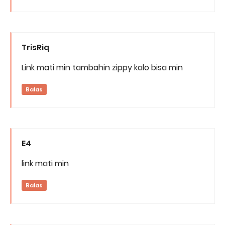
TrisRiq
Link mati min tambahin zippy kalo bisa min
Balas
E4
link mati min
Balas