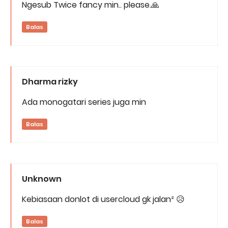
Ngesub Twice fancy min.. please.🙏
Balas
Dharma rizky
Ada monogatari series juga min
Balas
Unknown
Kebiasaan donlot di usercloud gk jalan² 😥
Balas