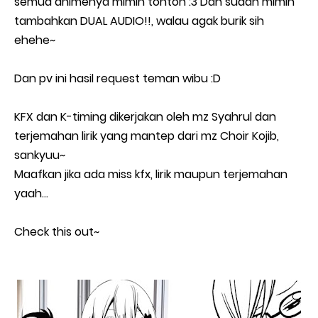
semua animenya mimin tonton :3 Dan sudah mimin
tambahkan DUAL AUDIO!!, walau agak burik sih
ehehe~
Dan pv ini hasil request teman wibu :D
KFX dan K-timing dikerjakan oleh mz Syahrul dan
terjemahan lirik yang mantep dari mz Choir Kojib,
sankyuu~
Maafkan jika ada miss kfx, lirik maupun terjemahan
yaah...
Check this out~