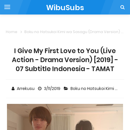
WibuSubs
Home
Boku no Hatsukoi Kimi wa Sasagu (Drama Version)
I
I Give My First Love to You (Live
Action - Drama Version) [2019] -
07 Subtitle Indonesia - TAMAT
Arrekusu
3/11/2019
Boku no Hatsukoi Kimi wa Sasagu (Drama Version)