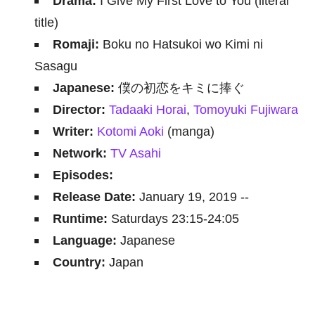
Drama:
I Give My First Love to You (literal
title)
Romaji:
Boku no Hatsukoi wo Kimi ni
Sasagu
Japanese:
僕の初恋をキミに捧ぐ
Director:
Tadaaki Horai
,
Tomoyuki Fujiwara
Writer:
Kotomi Aoki
(manga)
Network:
TV Asahi
Episodes:
Release Date:
January 19, 2019 --
Runtime:
Saturdays 23:15-24:05
Language:
Japanese
Country:
Japan