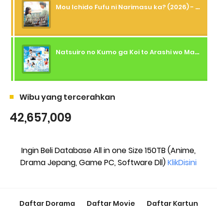
Mou Ichido Fufu ni Narimasu ka? (2026) - 01 Subtitle Indonesia
Natsuiro no Kumo ga Koi to Arashi wo Makiokosu (2026) - 01 Subtitle Indonesia
Wibu yang tercerahkan
42,657,009
Ingin Beli Database All in one Size 150TB (Anime,
Drama Jepang, Game PC, Software Dll)
KlikDisini
Daftar Dorama
Daftar Movie
Daftar Kartun