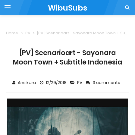
WibuSubs
Home
PV
[PV] Scenarioart - Sayonara Moon Town + Subtitle Indonesia
[PV] Scenarioart - Sayonara
Moon Town + Subtitle Indonesia
Ansikara
12/29/2018
PV
3 comments