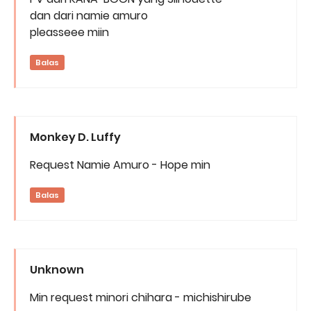
dan dari namie amuro
pleasseee miin
Balas
Monkey D. Luffy
Request Namie Amuro - Hope min
Balas
Unknown
Min request minori chihara - michishirube