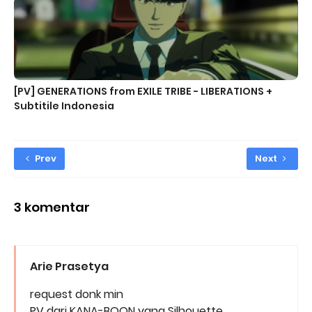
[PV] GENERATIONS from EXILE TRIBE - LIBERATIONS +
Subtitile Indonesia
Prev
Next
3 komentar
Arie Prasetya
request donk min
PV dari KANA-BOON yang Silhouette