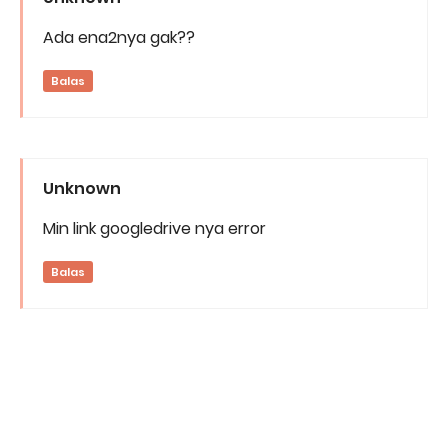
Ada ena2nya gak??
Balas
Unknown
Min link googledrive nya error
Balas