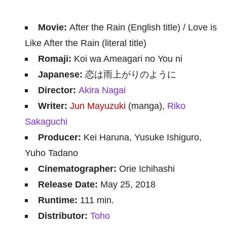
Movie:
After the Rain (English title) / Love is
Like After the Rain (literal title)
Romaji:
Koi wa Ameagari no You ni
Japanese:
恋は雨上がりのように
Director:
Akira Nagai
Writer:
Jun Mayuzuki
(manga),
Riko
Sakaguchi
Producer:
Kei Haruna, Yusuke Ishiguro,
Yuho Tadano
Cinematographer:
Orie Ichihashi
Release Date:
May 25, 2018
Runtime:
111 min.
Distributor:
Toho