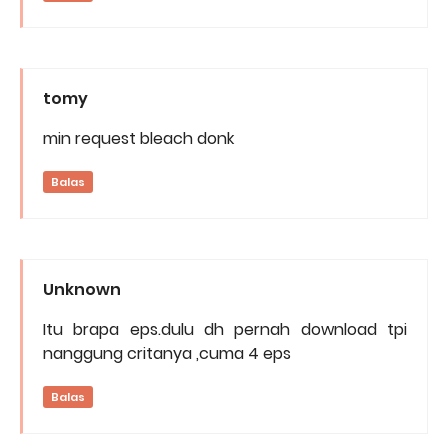
tomy
min request bleach donk
Balas
Unknown
Itu brapa eps.dulu dh pernah download tpi
nanggung critanya ,cuma 4 eps
Balas