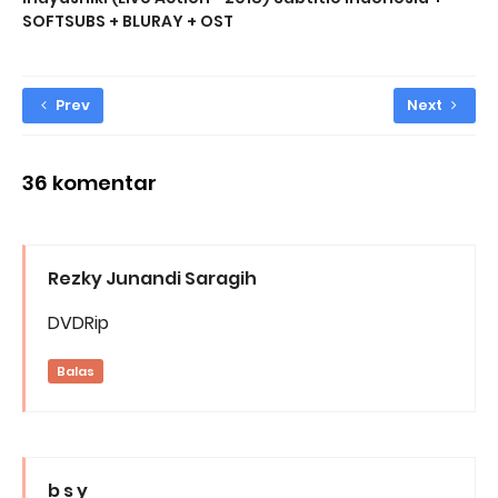
SOFTSUBS + BLURAY + OST
Prev
Next
36 komentar
Rezky Junandi Saragih
DVDRip
Balas
b s y