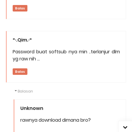
Balas
º∙.Qim.∙º
Password buat softsub nya min ..terlanjur dlm
yg raw nih ...
Balas
Balasan
Unknown
rawnya download dimana bro?