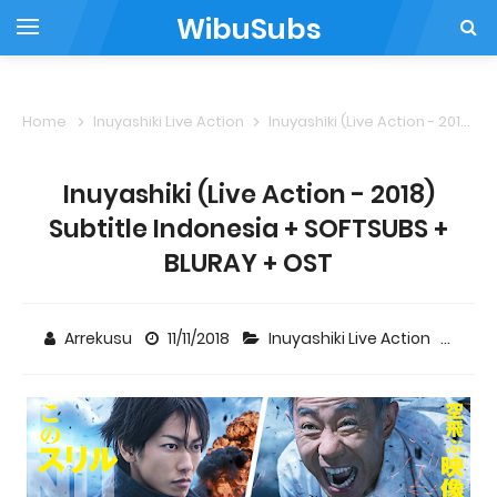
WibuSubs
Home
Inuyashiki Live Action
Inuyashiki (Live Action - 2018) Subtitle Indonesia + SOFTSUBS + BLURAY + OST
Inuyashiki (Live Action - 2018)
Subtitle Indonesia + SOFTSUBS +
BLURAY + OST
Arrekusu
11/11/2018
Inuyashiki Live Action
36