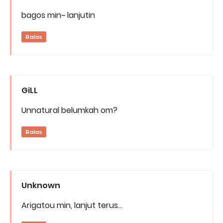
bagos min~ lanjutin
Balas
GiLL
Unnatural belumkah om?
Balas
Unknown
Arigatou min, lanjut terus...