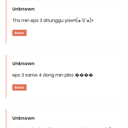
Unknown
Thx min eps 3 ditunggu yaw٩(๑´0`๑)۶
Balas
Unknown
eps 3 sama 4 dong min pliss ����
Balas
Unknown