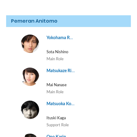
Pemeran Anitomo
Yokohama Ryusei
Sota Nishino
Main Role
Matsukaze Risaki
Mai Nanase
Main Role
Matsuoka Koudai
Ituski Kaga
Support Role