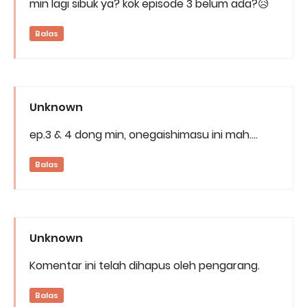
min lagi sibuk ya? kok episode 3 belum ada?😥
Balas
Unknown
ep.3 & 4 dong min, onegaishimasu ini mah....
Balas
Unknown
Komentar ini telah dihapus oleh pengarang.
Balas