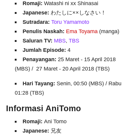
Romaji:
Watashi ni xx Shinasai
Japanese:
わたしに××しなさい！
Sutradara:
Toru Yamamoto
Penulis Naskah:
Ema Toyama
(manga)
Saluran TV:
MBS
,
TBS
Jumlah Episode:
4
Penayangan:
25 Maret - 15 April 2018
(MBS) / 27 Maret - 20 April 2018 (TBS)
Hari Tayang:
Senin, 00:50 (MBS) / Rabu
01:28 (TBS)
Informasi AniTomo
Romaji:
Ani Tomo
Japanese:
兄友