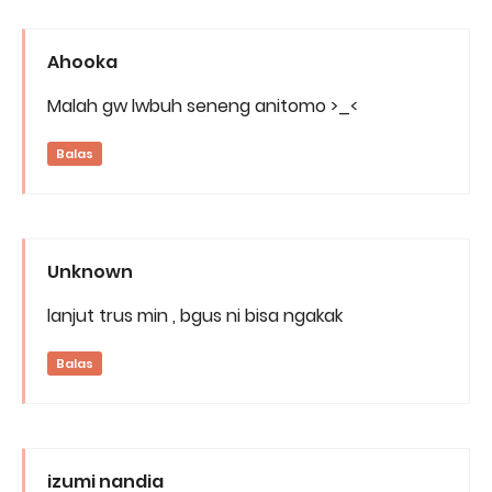
Ahooka
Malah gw lwbuh seneng anitomo >_<
Balas
Unknown
lanjut trus min , bgus ni bisa ngakak
Balas
izumi nandia