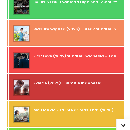
Seluruh Link Download High And Low Subtitle Indonesia
Wasurenagusa (2026) - 01+02 Subtitle Indonesia
First Love (2022) Subtitle Indonesia + Tanpa Iklan + Streaming + 1080p
Kaede (2025) - Subtitle Indonesia
Mou Ichido Fufu ni Narimasu ka? (2026) - 01 Subtitle Indonesia