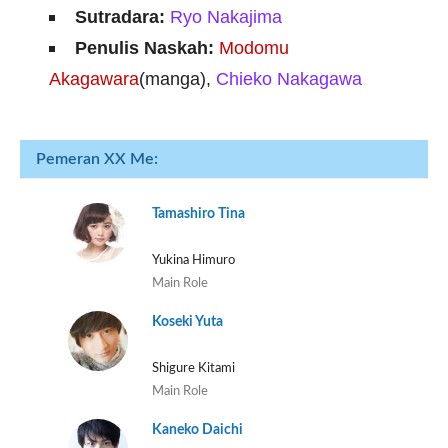
Sutradara:
Ryo Nakajima
Penulis Naskah:
Modomu
Akagawara
(manga),
Chieko Nakagawa
Pemeran XX Me:
Tamashiro Tina
Yukina Himuro
Main Role
Koseki Yuta
Shigure Kitami
Main Role
Kaneko Daichi