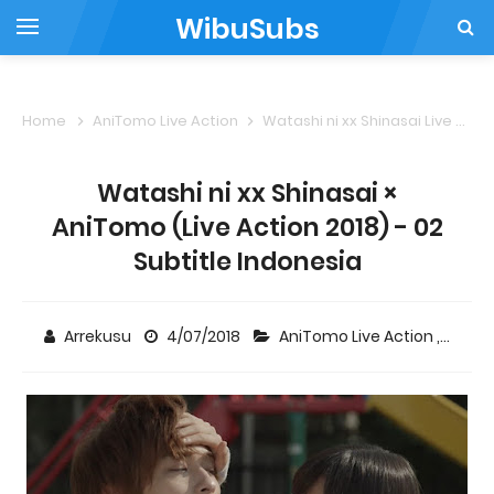
WibuSubs
Home
AniTomo Live Action
Watashi ni xx Shinasai Live Action
Watashi ni xx Shinasai ×
AniTomo (Live Action 2018) - 02
Subtitle Indonesia
Arrekusu
4/07/2018
AniTomo Live Action
,
Watash