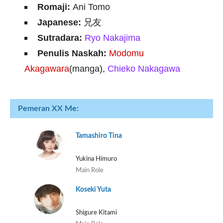
Romaji:
Ani Tomo
Japanese:
兄友
Sutradara:
Ryo Nakajima
Penulis Naskah:
Modomu
Akagawara
(manga),
Chieko Nakagawa
Pemeran XX Me:
Tamashiro Tina
Yukina Himuro
Main Role
Koseki Yuta
Shigure Kitami