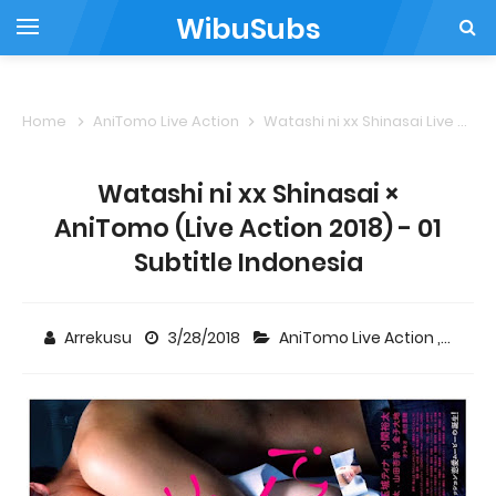
WibuSubs
Home
AniTomo Live Action
Watashi ni xx Shinasai Live Action
Watashi ni xx Shinasai ×
AniTomo (Live Action 2018) - 01
Subtitle Indonesia
Arrekusu
3/28/2018
AniTomo Live Action
,
Watash