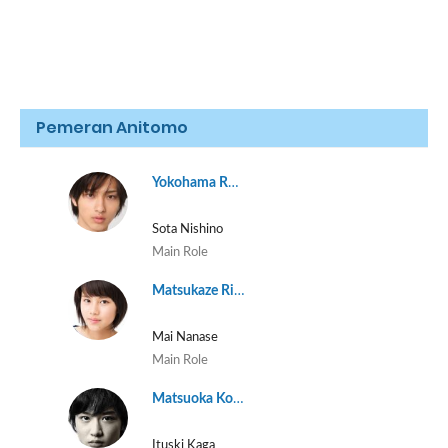
Pemeran Anitomo
Yokohama Ryusei
Sota Nishino
Main Role
Matsukaze Risaki
Mai Nanase
Main Role
Matsuoka Koudai
Ituski Kaga