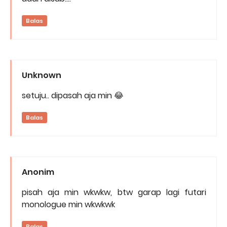
Balas
Unknown
setuju.. dipasah aja min 😂
Balas
Anonim
pisah aja min wkwkw, btw garap lagi futari
monologue min wkwkwk
Balas