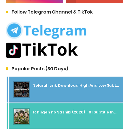
Follow Telegram Channel & TikTok
Popular Posts (30 Days)
Seluruh Link Download High And Low Subtitle Indonesia
Ichijigen no Sashiki (2026) - 01 Subtitle Indonesia