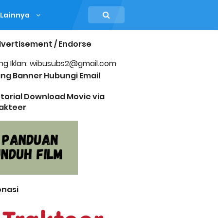
Lainnya
vertisement / Endorse
ng Iklan: wibusubs2@gmail.com
ng Banner Hubungi Email
torial Download Movie via
akteer
13 comments
nasi