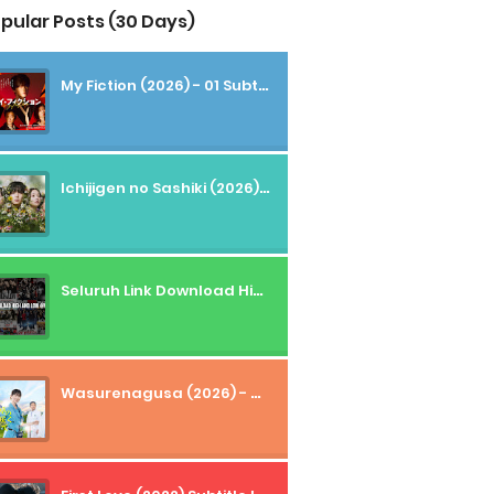
pular Posts (30 Days)
My Fiction (2026) - 01 Subtitle Indonesia
Ichijigen no Sashiki (2026) - 01 Subtitle Indonesia
Seluruh Link Download High And Low Subtitle Indonesia
Wasurenagusa (2026) - 01+02 Subtitle Indonesia