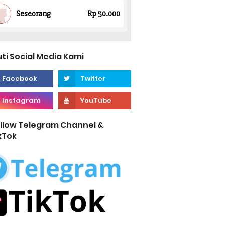
uti Social Media Kami
llow Telegram Channel &
kTok