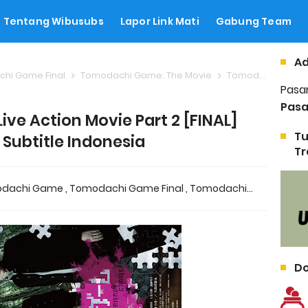
Tentang Wibusubs
Lapor Link Mati
Gabung Team
Ad
hi Game Final
Tomodachi Game: The Movie
Tomodachi Game Live Action Movie Part 2 [FINAL] (2017) - Subtitle Indonesia
Pasa
Pasa
e Action Movie Part 2 [FINAL]
Tu
- Subtitle Indonesia
Tr
dachi Game
,
Tomodachi Game Final
,
Tomodachi Game: The Movie
Do