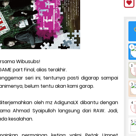
bersama Wibusubs!
AME part Final, alias terakhir.
enggemar seri ini, tentunya pasti digarap sampai
 animenya, belum tentu akan kami garap.
, diterjemahkan oleh mz AdigunaLX dibantu dengan
nama Ahmad Syaipulloh langsung dari RAW. Jadi,
ada kesalahan.
mainkan permainan ketiga yakni Petak Umpet