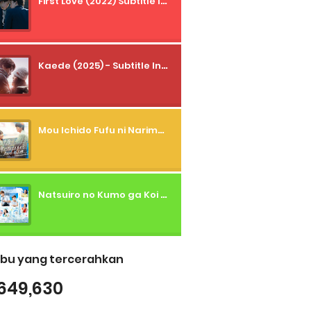
First Love (2022) Subtitle Indonesia + Tanpa Iklan + Streaming + 1080p
Kaede (2025) - Subtitle Indonesia
Mou Ichido Fufu ni Narimasu ka? (2026) - 01 Subtitle Indonesia
Natsuiro no Kumo ga Koi to Arashi wo Makiokosu (2026) - 01 Subtitle Indonesia
bu yang tercerahkan
649,630