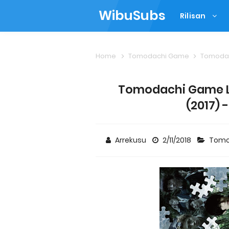
WibuSubs
Rilisan
Home
Tomodachi Game
Tomodac
Tomodachi Game Liv
(2017) 
Arrekusu
2/11/2018
Tomo