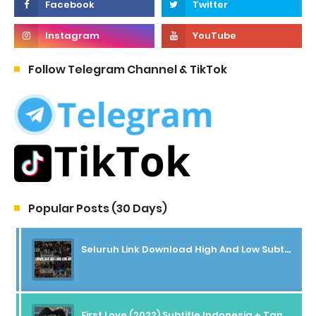
Follow Telegram Channel & TikTok
Popular Posts (30 Days)
Seluruh Link Download High And Low Subtitle Indonesia
First Love (2022) Subtitle Indonesia + Tanpa Iklan + Streaming + 1080p