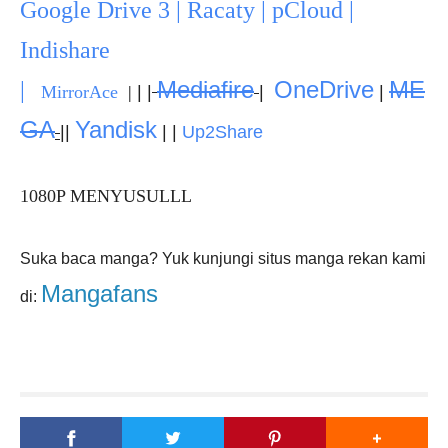
Google Drive 3 | Racaty | pCloud |
Indishare
Mediafire
OneDrive
ME
|
|
MirrorAce
|
|
|
|
GA
Yandisk
|
|
|
|
Up2Share
1080P MENYUSULLL
Suka baca manga? Yuk kunjungi situs manga rekan kami
Mangafans
di: