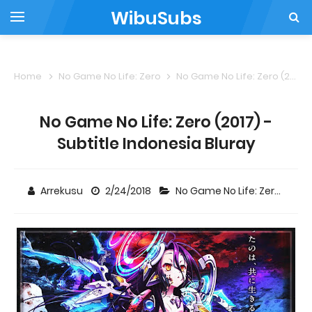
WibuSubs
Home
No Game No Life: Zero
No Game No Life: Zero (2017) - Subtitle Indonesia Bluray
No Game No Life: Zero (2017) -
Subtitle Indonesia Bluray
Arrekusu
2/24/2018
No Game No Life: Zero
9