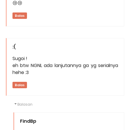
😢😢
Balas
:(
Sugoi !
eh btw NGNL ada lanjutannya ga yg serialnya
hehe :3
Balas
Balasan
FindBp