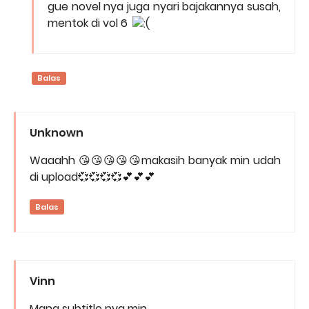
gue novel nya juga nyari bajakannya susah,
mentok di vol 6
Balas
Unknown
Waaahh 😘😘😘😘😘makasih banyak min udah
di upload💞💞💞💞💕💕💕
Balas
Vinn
Mana subtitle nya min