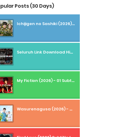
pular Posts (30 Days)
Ichijigen no Sashiki (2026) - 01 Subtitle Indonesia
Seluruh Link Download High And Low Subtitle Indonesia
My Fiction (2026) - 01 Subtitle Indonesia
Wasurenagusa (2026) - 01+02 Subtitle Indonesia