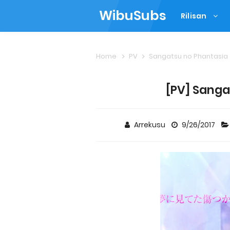
WibuSubs
Rilisan
Home
PV
Sangatsu no Phantasia
[PV] Sanga
Arrekusu
9/26/2017