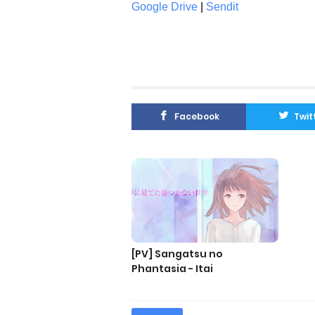
Google Drive
|
Sendit
Facebook
Twit
[PV] Sangatsu no
Phantasia - Itai