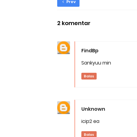
Prev
2 komentar
FindBp
Sankyuu min
Balas
Unknown
icip2 ea
Balas