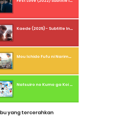
First Love (2022) Subtitle Indonesia + Tanpa Iklan + Streaming + 1080p
Kaede (2025) - Subtitle Indonesia
Mou Ichido Fufu ni Narimasu ka? (2026) - 01 Subtitle Indonesia
Natsuiro no Kumo ga Koi to Arashi wo Makiokosu (2026) - 01 Subtitle Indonesia
bu yang tercerahkan