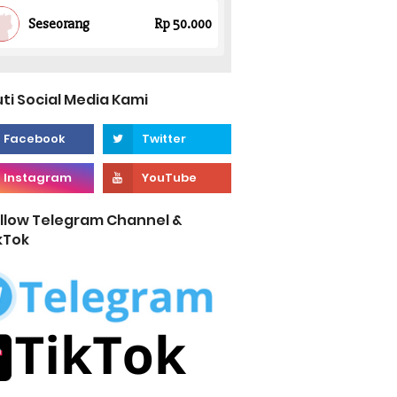
uti Social Media Kami
llow Telegram Channel &
kTok