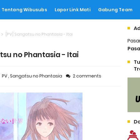
Tentang Wibusubs
Lapor Link Mati
Gabung Team
Ad
[PV] Sangatsu no Phantasia - Itai
Pasa
Pasa
tsu no Phantasia - Itai
Tu
Tr
PV
,
Sangatsu no Phantasia
2 comments
Do