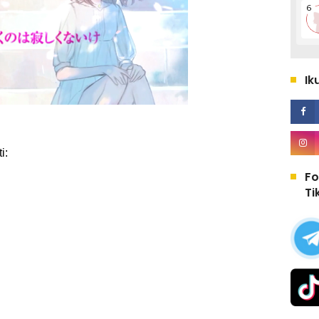
Ik
i:
Fo
Ti