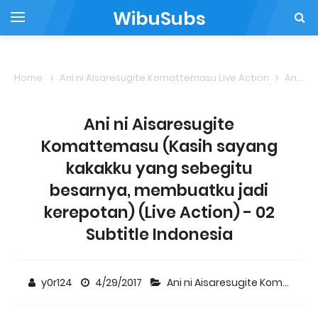
WibuSubs
Home
Ani ni Aisaresugite Komattemasu Live Action
Ani ni Aisaresugite Komattemasu (Kasih sayang kakakku yang sebegitu besarnya, membuatku jadi kerepotan) (Live Action) - 02 Subtitle Indonesia
Ani ni Aisaresugite
Komattemasu (Kasih sayang
kakakku yang sebegitu
besarnya, membuatku jadi
kerepotan) (Live Action) - 02
Subtitle Indonesia
y0r124
4/29/2017
Ani ni Aisaresugite Komattemasu Live Action