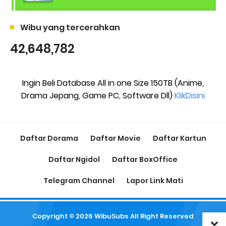
Wibu yang tercerahkan
42,648,782
Ingin Beli Database All in one Size 150TB (Anime,
Drama Jepang, Game PC, Software Dll)
KlikDisini
Daftar Dorama
Daftar Movie
Daftar Kartun
Daftar Ngidol
Daftar BoxOffice
Telegram Channel
Lapor Link Mati
Copyright ©
2026
WibuSubs
All Right Reserved