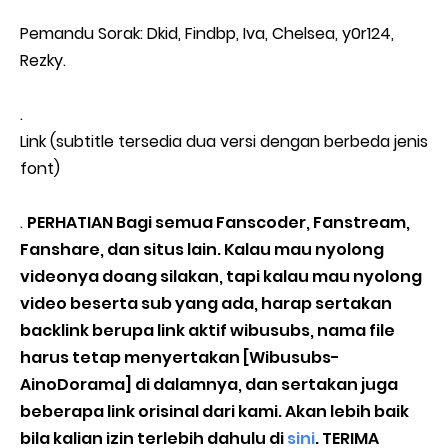
Pemandu Sorak: Dkid, Findbp, Iva, Chelsea, y0r124,
Rezky.
.
Link (subtitle tersedia dua versi dengan berbeda jenis
font)
.
PERHATIAN Bagi semua Fanscoder, Fanstream,
Fanshare, dan situs lain. Kalau mau nyolong
videonya doang silakan, tapi kalau mau nyolong
video beserta sub yang ada, harap sertakan
backlink berupa link aktif wibusubs, nama file
harus tetap menyertakan [Wibusubs-
AinoDorama] di dalamnya, dan sertakan juga
beberapa link orisinal dari kami. Akan lebih baik
bila kalian izin terlebih dahulu di
sini
. TERIMA