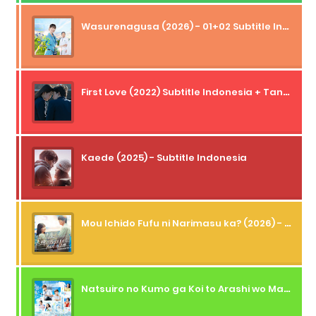
Wasurenagusa (2026) - 01+02 Subtitle Indonesia
First Love (2022) Subtitle Indonesia + Tanpa Iklan + Streaming + 1080p
Kaede (2025) - Subtitle Indonesia
Mou Ichido Fufu ni Narimasu ka? (2026) - 01 Subtitle Indonesia
Natsuiro no Kumo ga Koi to Arashi wo Makiokosu (2026) - 01 Subtitle Indonesia