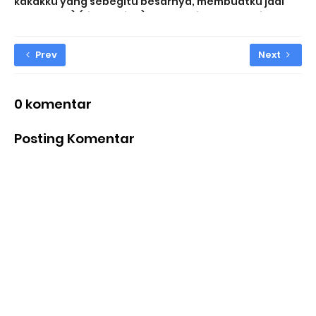
kakakku yang sebegitu besarnya, membuatku jadi
kerepotan) (Live Action) - 02 Subtitle Indonesia
Prev
Next
0 komentar
Posting Komentar