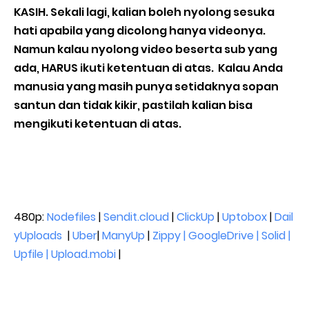
KASIH. Sekali lagi, kalian boleh nyolong sesuka
hati apabila yang dicolong hanya videonya.
Namun kalau nyolong video beserta sub yang
ada, HARUS ikuti ketentuan di atas. Kalau Anda
manusia yang masih punya setidaknya sopan
santun dan tidak kikir, pastilah kalian bisa
mengikuti ketentuan di atas.
480p:
Nodefiles
|
Sendit.cloud
|
ClickUp
|
Uptobox
|
Dail
yUploads
|
Uber
|
ManyUp
|
Zippy | GoogleDrive | Solid |
Upfile | Upload.mobi
|