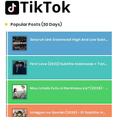
Popular Posts (30 Days)
Seluruh Link Download High And Low Subtitle Indonesia
First Love (2022) Subtitle Indonesia + Tanpa Iklan + Streaming + 1080p
Mou Ichido Fufu ni Narimasu ka? (2026) - 01 Subtitle Indonesia
Ichijigen no Sashiki (2026) - 01 Subtitle Indonesia