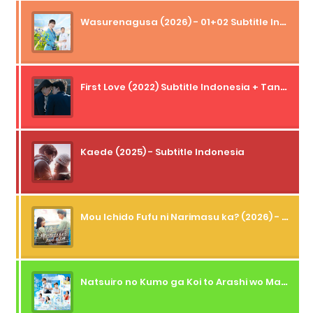
Wasurenagusa (2026) - 01+02 Subtitle Indonesia
First Love (2022) Subtitle Indonesia + Tanpa Iklan + Streaming + 1080p
Kaede (2025) - Subtitle Indonesia
Mou Ichido Fufu ni Narimasu ka? (2026) - 01 Subtitle Indonesia
Natsuiro no Kumo ga Koi to Arashi wo Makiokosu (2026) - 01 Subtitle Indonesia