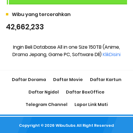
Wibu yang tercerahkan
42,662,233
Ingin Beli Database All in one Size 150TB (Anime,
Drama Jepang, Game PC, Software Dll)
KlikDisini
Daftar Dorama
Daftar Movie
Daftar Kartun
Daftar Ngidol
Daftar BoxOffice
Telegram Channel
Lapor Link Mati
Copyright ©
2026
WibuSubs
All Right Reserved