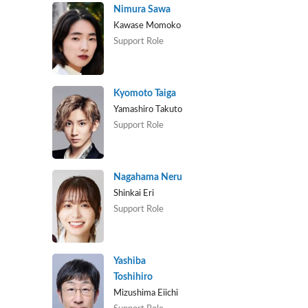
Nimura Sawa
Kawase Momoko
Support Role
Kyomoto Taiga
Yamashiro Takuto
Support Role
Nagahama Neru
Shinkai Eri
Support Role
Yashiba
Toshihiro
Mizushima Eiichi