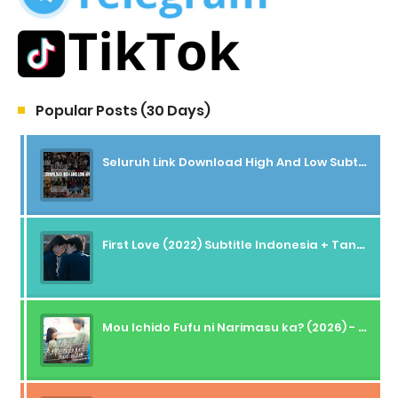
Popular Posts (30 Days)
Seluruh Link Download High And Low Subtitle Indonesia
First Love (2022) Subtitle Indonesia + Tanpa Iklan + Streaming + 1080p
Mou Ichido Fufu ni Narimasu ka? (2026) - 01 Subtitle Indonesia