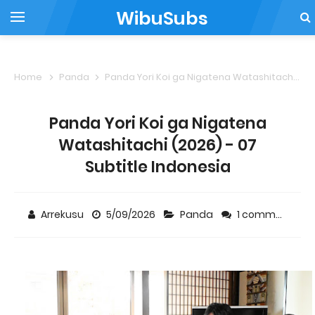
WibuSubs
Home
Panda
Panda Yori Koi ga Nigatena Watashitachi (2026) - 07 Subtitle Indonesia
Panda Yori Koi ga Nigatena
Watashitachi (2026) - 07
Subtitle Indonesia
Arrekusu
5/09/2026
Panda
1 comment