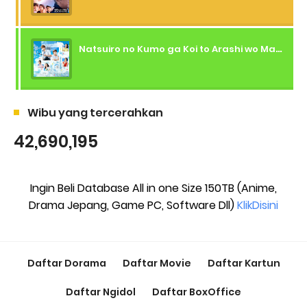
Natsuiro no Kumo ga Koi to Arashi wo Makiokosu (2026) - 01 Subtitle Indonesia
Wibu yang tercerahkan
42,690,195
Ingin Beli Database All in one Size 150TB (Anime,
Drama Jepang, Game PC, Software Dll)
KlikDisini
Daftar Dorama
Daftar Movie
Daftar Kartun
Daftar Ngidol
Daftar BoxOffice