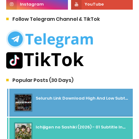
Follow Telegram Channel & TikTok
Popular Posts (30 Days)
Seluruh Link Download High And Low Subtitle Indonesia
Ichijigen no Sashiki (2026) - 01 Subtitle Indonesia