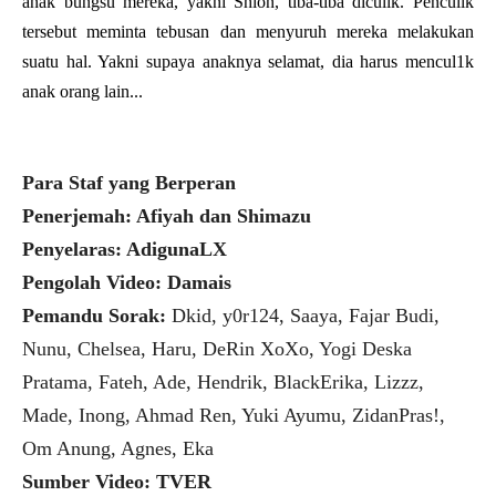
anak bungsu mereka, yakni Shion, tiba-tiba diculik. Penculik
tersebut meminta tebusan dan menyuruh mereka melakukan
suatu hal. Yakni supaya anaknya selamat, dia harus mencul1k
anak orang lain...
Para Staf yang Berperan
Penerjemah: Afiyah dan Shimazu
Penyelaras: AdigunaLX
Pengolah Video: Damais
Pemandu Sorak:
Dkid, y0r124, Saaya, Fajar Budi,
Nunu, Chelsea, Haru, DeRin XoXo, Yogi Deska
Pratama, Fateh, Ade, Hendrik, BlackErika, Lizzz,
Made, Inong, Ahmad Ren, Yuki Ayumu, ZidanPras!,
Om Anung, Agnes, Eka
Sumber Video: TVER