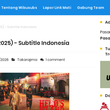
Tentang Wibusubs
Lapor Link Mati
Gabung Team
Ad
5) - Subtitle Indonesia
Pasa
Pasa
025) - Subtitle Indonesia
Tu
Tr
/2026
Takarajima
1 comment
Do