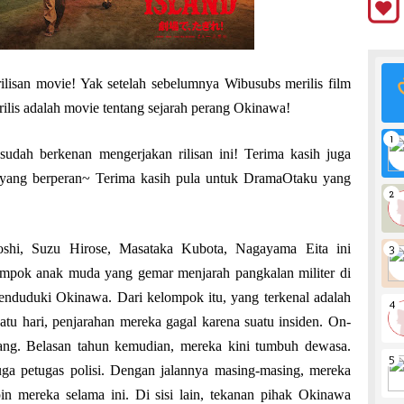
lisan movie! Yak setelah sebelumnya Wibusubs merilis film
irilis adalah movie tentang sejarah perang Okinawa!
udah berkenan mengerjakan rilisan ini! Terima kasih juga
ang berperan~ Terima kasih pula untuk DramaOtaku yang
oshi, Suzu Hirose, Masataka Kubota, Nagayama Eita ini
ompok anak muda yang gemar menjarah pangkalan militer di
enduduki Okinawa. Dari kelompok itu, yang terkenal adalah
u hari, penjarahan mereka gagal karena suatu insiden. On-
ng. Belasan tahun kemudian, mereka kini tumbuh dewasa.
ga petugas polisi. Dengan jalannya masing-masing, mereka
n mereka selama ini. Di sisi lain, tekanan pihak Okinawa