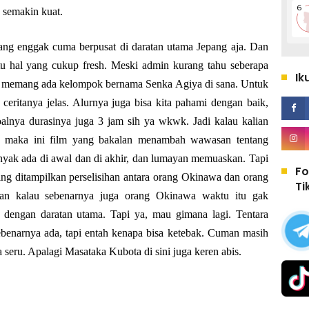
 semakin kuat.
ang enggak cuma berpusat di daratan utama Jepang aja. Dan
u hal yang cukup fresh. Meski admin kurang tahu seberapa
Ik
dulu memang ada kelompok bernama Senka Agiya di sana. Untuk
n ceritanya jelas. Alurnya juga bisa kita pahami dengan baik,
alnya durasinya juga 3 jam sih ya wkwk. Jadi kalau kalian
h, maka ini film yang bakalan menambah wawasan tentang
nyak ada di awal dan di akhir, dan lumayan memuaskan. Tapi
Fo
sering ditampilkan perselisihan antara orang Okinawa dan orang
Ti
tkan kalau sebenarnya juga orang Okinawa waktu itu gak
dengan daratan utama. Tapi ya, mau gimana lagi. Tentara
sebenarnya ada, tapi entah kenapa bisa ketebak. Cuman masih
 seru. Apalagi Masataka Kubota di sini juga keren abis.