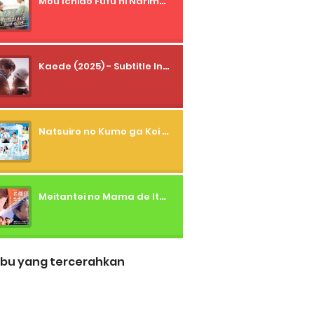
Mou Ichido Fufu ni Narimasu ka? (2026) - 01 Subtitle Indonesia
Kaede (2025) - Subtitle Indonesia
Natsuiro no Kumo ga Koi to Arashi wo Makiokosu (2026) - 01 Subtitle Indonesia
Meitantei no Mama de Ite (2026) - 01 Subtitle Indonesia
bu yang tercerahkan