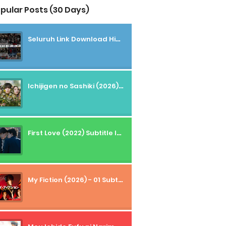
pular Posts (30 Days)
Seluruh Link Download High And Low Subtitle Indonesia
Ichijigen no Sashiki (2026) - 01 Subtitle Indonesia
First Love (2022) Subtitle Indonesia + Tanpa Iklan + Streaming + 1080p
My Fiction (2026) - 01 Subtitle Indonesia