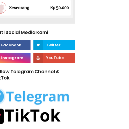
uti Social Media Kami
llow Telegram Channel &
kTok