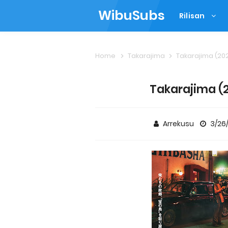
WibuSubs
Rilisan
Home
Takarajima
Takarajima (202
Takarajima (2
Arrekusu
3/26