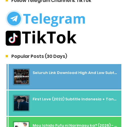
Follow Telegram Channel & TikTok
Popular Posts (30 Days)
Seluruh Link Download High And Low Subtitle Indonesia
First Love (2022) Subtitle Indonesia + Tanpa Iklan + Streaming + 1080p
Mou Ichido Fufu ni Narimasu ka? (2026) - 01 Subtitle Indonesia