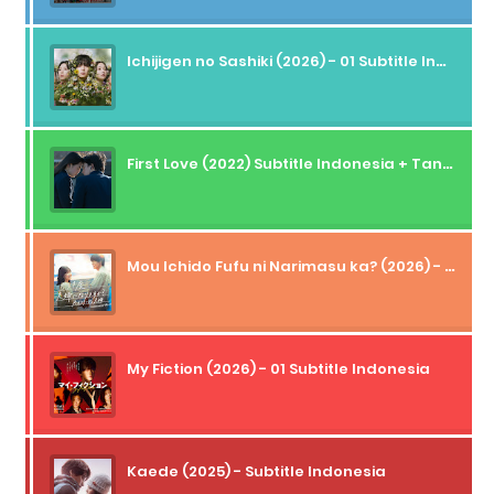
Ichijigen no Sashiki (2026) - 01 Subtitle Indonesia
First Love (2022) Subtitle Indonesia + Tanpa Iklan + Streaming + 1080p
Mou Ichido Fufu ni Narimasu ka? (2026) - 01 Subtitle Indonesia
My Fiction (2026) - 01 Subtitle Indonesia
Kaede (2025) - Subtitle Indonesia