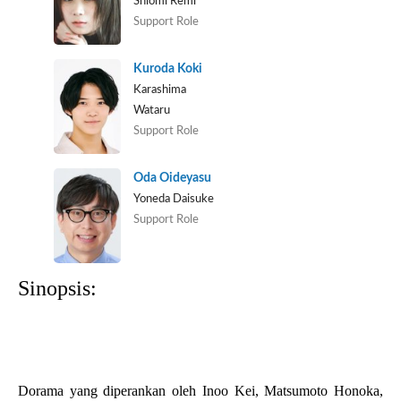
Shiomi Remi
Support Role
Kuroda Koki
Karashima
Wataru
Support Role
Oda Oideyasu
Yoneda Daisuke
Support Role
Sinopsis:
Dorama yang diperankan oleh Inoo Kei, Matsumoto Honoka,