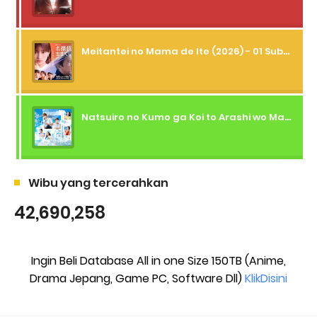
Meitantei no Mama de Ite (2026) - 01 Subtitle Indonesia
Natsuiro no Kumo ga Koi to Arashi wo Makiokosu (2026) - 01 Subtitle Indonesia
Wibu yang tercerahkan
42,690,258
Ingin Beli Database All in one Size 150TB (Anime,
Drama Jepang, Game PC, Software Dll)
KlikDisini