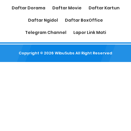
Daftar Dorama
Daftar Movie
Daftar Kartun
Daftar Ngidol
Daftar BoxOffice
Telegram Channel
Lapor Link Mati
Copyright ©
2026
WibuSubs
All Right Reserved