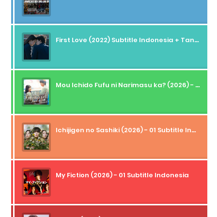
First Love (2022) Subtitle Indonesia + Tanpa Iklan + Streaming + 1080p
Mou Ichido Fufu ni Narimasu ka? (2026) - 01 Subtitle Indonesia
Ichijigen no Sashiki (2026) - 01 Subtitle Indonesia
My Fiction (2026) - 01 Subtitle Indonesia