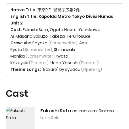
Native Title:
東京P.D. 警視庁広報2係
English Title: Kapolda Metro Tokyo Divisi Humas
Unit 2
Cast:
Fukushi Sota
,
Ogata Naoto
,
Yoshikawa
Ai
,
Masana Bokuzo
,
Takezai Terunosuke
Crew:
Abe Sayaka
(Screenwriter)
,
Abe
Ryota
(Screenwriter)
,
Shimazaki
Monika
(Screenwriter)
,
Iwata
Kazuyuki
(Director)
,
Ueda Yasushi
(Director)
Theme songs:
"Bakuro" by syudou
(Opening)
Cast
Fukushi Sota
as Imaizumi Rintaro
Lead Role