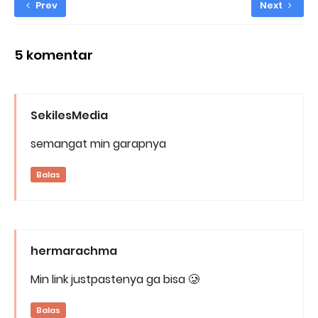
Prev
Next
5 komentar
SekilesMedia
semangat min garapnya
Balas
hermarachma
Min link justpastenya ga bisa 🥲
Balas