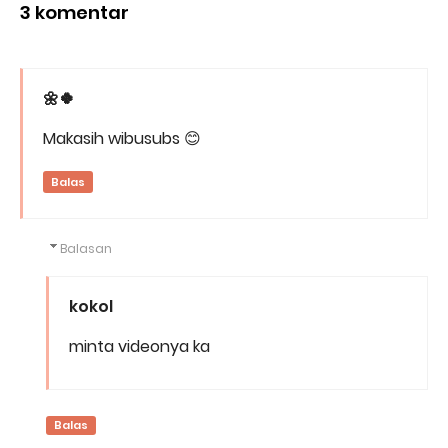
3 komentar
🌼🍀
Makasih wibusubs 😊
Balas
Balasan
kokol
minta videonya ka
Balas