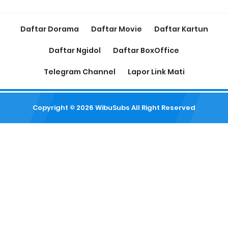
Daftar Dorama
Daftar Movie
Daftar Kartun
Daftar Ngidol
Daftar BoxOffice
Telegram Channel
Lapor Link Mati
Copyright ©
2026
WibuSubs
All Right Reserved