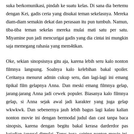
suka berkomunikasi, pindah ke suatu kelas. Di sana dia bertemu
dengan Kei, gadis ceria yang disukai teman sekelasnya. Mereka
diam-diam semakin dekat dan perasaan itu pun tumbuh. Namun,
tiba-tiba teman sekelas mereka mulai mati satu per satu.
Miyamine pun jadi mencurigai gadis yang dia cintai ini mungkin
saja memegang rahasia yang mem4tikan.
Oke, sekian sinopsisnya gitu aja, karena lebih seru kalo nonton
filmnya langsung. Soalnya kalo kelebihan bakal spoiler.
Ceritanya menurut admin cukup seru, dan lagi-lagi ini emang
tipikal film gelapnya Anna. Dan meski emang filmnya gelap,
jarang-jarang Anna jadi cewek populer. Biasanya kalo filmnya
gelap, si Anna sejak awal jadi karakter yang juga gelap
wkwkwk. Dan sebenernya jauh lebih bagus lagi kalau kalian
nonton movie ini dengan bermodal judul dan cast tanpa baca
sinopsis, karena dengan begitu bakal kerasa darderdor pas
kejadian janggal dimulai. Terus juga, seiring nonton movie ini,