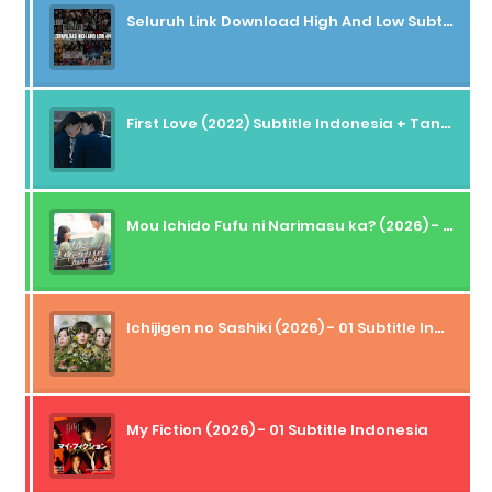
Seluruh Link Download High And Low Subtitle Indonesia
First Love (2022) Subtitle Indonesia + Tanpa Iklan + Streaming + 1080p
Mou Ichido Fufu ni Narimasu ka? (2026) - 01 Subtitle Indonesia
Ichijigen no Sashiki (2026) - 01 Subtitle Indonesia
My Fiction (2026) - 01 Subtitle Indonesia