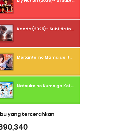
My Fiction (2026) - 01 Subtitle Indonesia
Kaede (2025) - Subtitle Indonesia
Meitantei no Mama de Ite (2026) - 01 Subtitle Indonesia
Natsuiro no Kumo ga Koi to Arashi wo Makiokosu (2026) - 01 Subtitle Indonesia
bu yang tercerahkan
690,340