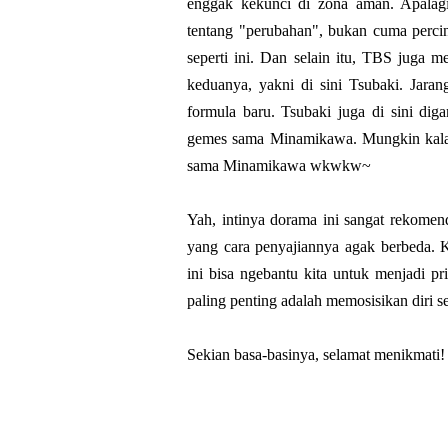
enggak kekunci di zona aman. Apalagi
tentang "perubahan", bukan cuma percin
seperti ini. Dan selain itu, TBS juga
keduanya, yakni di sini Tsubaki. Jaran
formula baru. Tsubaki juga di sini di
gemes sama Minamikawa. Mungkin kalau 
sama Minamikawa wkwkw~
Yah, intinya dorama ini sangat rekomen
yang cara penyajiannya agak berbeda. K
ini bisa ngebantu kita untuk menjadi p
paling penting adalah memosisikan diri 
Sekian basa-basinya, selamat menikmati!