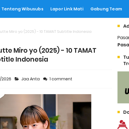
Tentang Wibusubs
Lapor Link Mati
Gabung Team
Ad
utte Miro yo (2025) - 10 TAMAT Subtitle Indonesia
Pasa
Pasa
utte Miro yo (2025) - 10 TAMAT
Tu
title Indonesia
Tr
9/2026
Jaa Anta
1 comment
Do