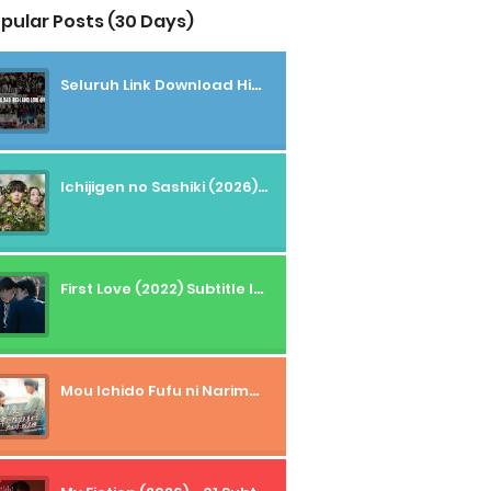
pular Posts (30 Days)
Seluruh Link Download High And Low Subtitle Indonesia
Ichijigen no Sashiki (2026) - 01 Subtitle Indonesia
First Love (2022) Subtitle Indonesia + Tanpa Iklan + Streaming + 1080p
Mou Ichido Fufu ni Narimasu ka? (2026) - 01 Subtitle Indonesia