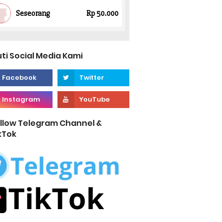
uti Social Media Kami
llow Telegram Channel &
kTok