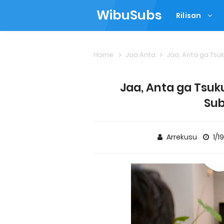
WibuSubs
Rilisan
Home
Jaa Anta
Jaa, Anta ga Tsuk
Jaa, Anta ga Tsuk
Sub
Arrekusu
1/1