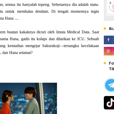
n, semua itu hanyalah topeng. Sebenarnya dia adalah mata-
itu untuk membalas dendam. Di tengah momennya ingin
a Hana ....
Ik
stem buatan kakaknya dicuri oleh Imuta Medical Data. Saat
rsama Hana, gadis itu kolaps dan dilarikan ke ICU. Sebuah
ang kemudian mengejar Sakurakoji—tersangka kecelakaan
, dan Hana selamat?
Fo
Ti