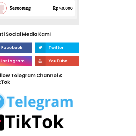
uti Social Media Kami
llow Telegram Channel &
kTok