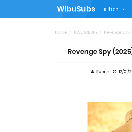
WibuSubs
Rilisan
Home
REVENGE SPY
Revenge Spy (2
Revenge Spy (2025)
Reonn
12/01/