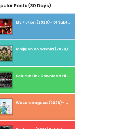
pular Posts (30 Days)
My Fiction (2026) - 01 Subtitle Indonesia
Ichijigen no Sashiki (2026) - 01 Subtitle Indonesia
Seluruh Link Download High And Low Subtitle Indonesia
Wasurenagusa (2026) - 01+02 Subtitle Indonesia