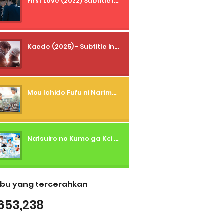
First Love (2022) Subtitle Indonesia + Tanpa Iklan + Streaming + 1080p
Kaede (2025) - Subtitle Indonesia
Mou Ichido Fufu ni Narimasu ka? (2026) - 01 Subtitle Indonesia
Natsuiro no Kumo ga Koi to Arashi wo Makiokosu (2026) - 01 Subtitle Indonesia
bu yang tercerahkan
653,238