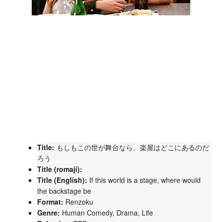
Title:
もしもこの世が舞台なら、楽屋はどこにあるのだ
ろう
Title (romaji):
Title (English):
If this world is a stage, where would
the backstage be
Format:
Renzoku
Genre:
Human Comedy, Drama, Life