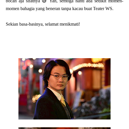
bocah aja sifatnya 😅 Yah, semoga nanti ada sedikit momen-
momen bahagia yang beneran tanpa kacau buat Teater WS.
Sekian basa-basinya, selamat menikmati!