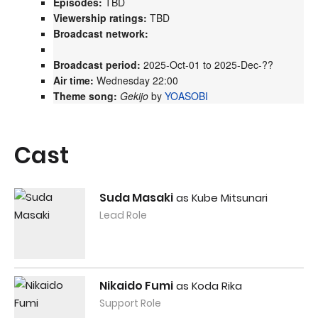
Episodes:
TBD
Viewership ratings:
TBD
Broadcast network:
Broadcast period:
2025-Oct-01 to 2025-Dec-??
Air time:
Wednesday 22:00
Theme song:
Gekijo
by
YOASOBI
Cast
Suda Masaki
as Kube Mitsunari
Lead Role
Nikaido Fumi
as Koda Rika
Support Role