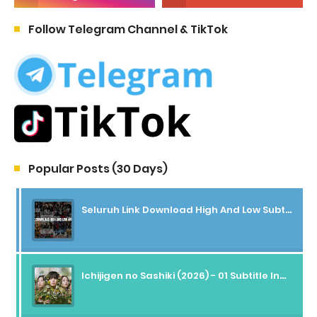
Follow Telegram Channel & TikTok
Popular Posts (30 Days)
Seluruh Link Download High And Low Subtitle Indonesia
Ichijigen no Sashiki (2026) - 01 Subtitle Indonesia