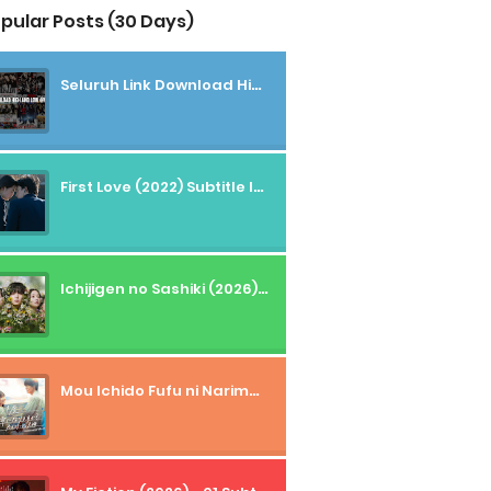
pular Posts (30 Days)
Seluruh Link Download High And Low Subtitle Indonesia
First Love (2022) Subtitle Indonesia + Tanpa Iklan + Streaming + 1080p
Ichijigen no Sashiki (2026) - 01 Subtitle Indonesia
Mou Ichido Fufu ni Narimasu ka? (2026) - 01 Subtitle Indonesia