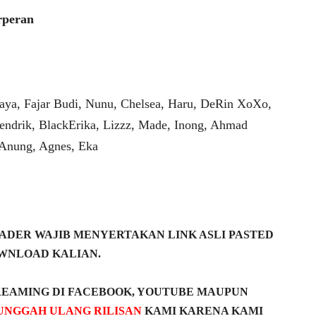
rperan
aya, Fajar Budi, Nunu, Chelsea, Haru, DeRin XoXo,
endrik, BlackErika, Lizzz, Made, Inong, Ahmad
 Anung, Agnes, Eka
DER WAJIB MENYERTAKAN LINK ASLI PASTED
WNLOAD KALIAN.
REAMING DI FACEBOOK, YOUTUBE MAUPUN
UNGGAH ULANG RILISAN
KAMI KARENA KAMI