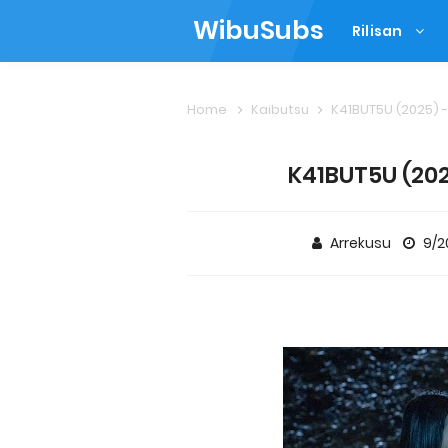
WibuSubs
Rilisan
Home
Kaibutsu
K41BUT5U (2025) -
K41BUT5U (202
Arrekusu
9/2