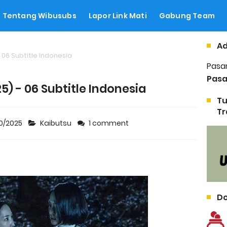
Tentang Wibusubs
Lapor Link Mati
Gabung Team
Ad
 06 Subtitle Indonesia
Pasa
Pasa
5) - 06 Subtitle Indonesia
Tu
Tr
0/2025
Kaibutsu
1 comment
Do