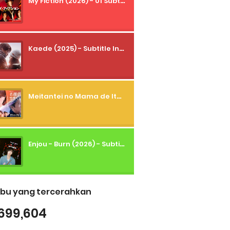
My Fiction (2026) - 01 Subtitle Indonesia
Kaede (2025) - Subtitle Indonesia
Meitantei no Mama de Ite (2026) - 01 Subtitle Indonesia
Enjou - Burn (2026) - Subtitle Indonesia
bu yang tercerahkan
699,604