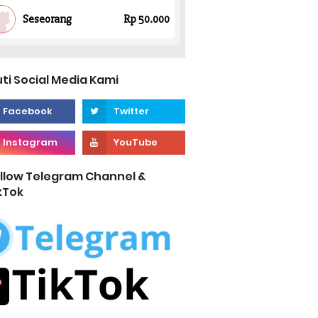
uti Social Media Kami
llow Telegram Channel &
kTok