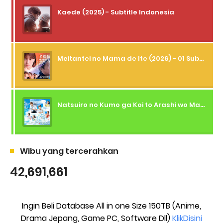
Kaede (2025) - Subtitle Indonesia
Meitantei no Mama de Ite (2026) - 01 Subtitle Indonesia
Natsuiro no Kumo ga Koi to Arashi wo Makiokosu (2026) - 01 Subtitle Indonesia
Wibu yang tercerahkan
42,691,661
Ingin Beli Database All in one Size 150TB (Anime,
Drama Jepang, Game PC, Software Dll)
KlikDisini