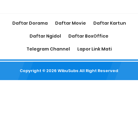
Daftar Dorama
Daftar Movie
Daftar Kartun
Daftar Ngidol
Daftar BoxOffice
Telegram Channel
Lapor Link Mati
Copyright ©
2026
WibuSubs
All Right Reserved