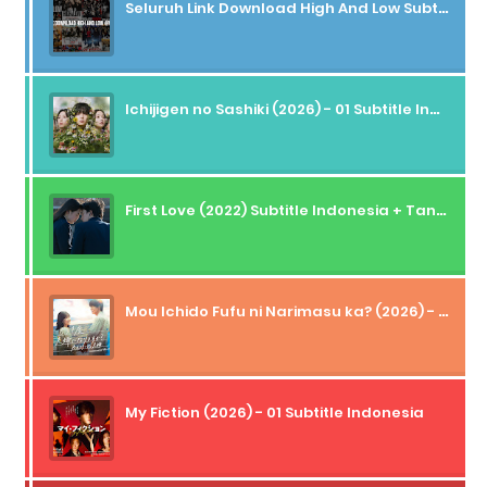
Seluruh Link Download High And Low Subtitle Indonesia
Ichijigen no Sashiki (2026) - 01 Subtitle Indonesia
First Love (2022) Subtitle Indonesia + Tanpa Iklan + Streaming + 1080p
Mou Ichido Fufu ni Narimasu ka? (2026) - 01 Subtitle Indonesia
My Fiction (2026) - 01 Subtitle Indonesia